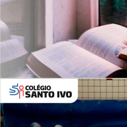
Com imersão Bilingue - Anos
Finais
6º AO 9º ANO FUNDAMENTAL
I
nglês: Turmas Reduzidas
(Proficiência)
Leituras Literárias
ALUNOS NOVOS
Entre em Contato
Agende uma Visita