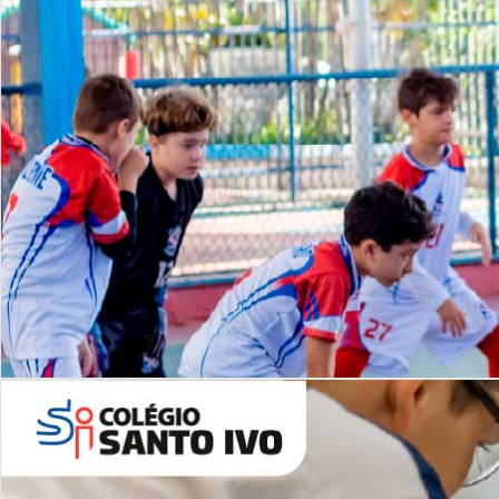
Lista de vídeos
NOSSO
CANAL
Desafios | Saiba mais