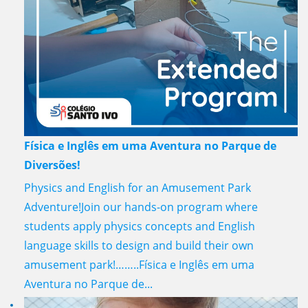
Física e Inglês em uma Aventura no Parque de
Diversões!
Physics and English for an Amusement Park
Adventure!Join our hands-on program where
students apply physics concepts and English
language skills to design and build their own
amusement park!……..Física e Inglês em uma
Aventura no Parque de...