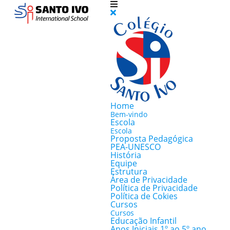
Home
Bem-vindo
Escola
Escola
Proposta Pedagógica
PEA-UNESCO
História
Equipe
Estrutura
Área de Privacidade
Política de Privacidade
Política de Cokies
Cursos
Cursos
Educação Infantil
Anos Iniciais 1º ao 5º ano