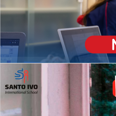
ENSINO
MÉDIO
Opção de H
igh School
Dupla Diplomação
Matrículas Abertas 2026
2º AO 5º ANO FUNDAMENTAL
I
nglês todos os dias
Programas Extracurricular
es