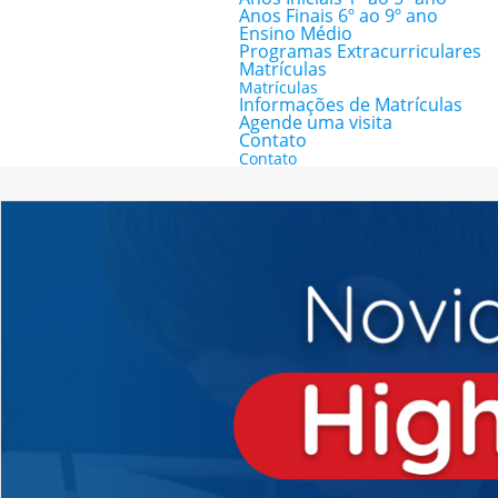
Anos Finais 6º ao 9º ano
Ensino Médio
Programas Extracurriculares
Matrículas
Matrículas
Informações de Matrículas
Agende uma visita
Contato
Contato