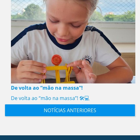
De volta ao “mão na massa”!
De volta ao “mão na massa”! 🛠️💻
NOTÍCIAS ANTERIORES