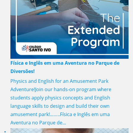
Física e Inglês em uma Aventura no Parque de
Diversões!
Physics and English for an Amusement Park
Adventure!Join our hands-on program where
students apply physics concepts and English
language skills to design and build their own
amusement park!……..Física e Inglês em uma
Aventura no Parque de...