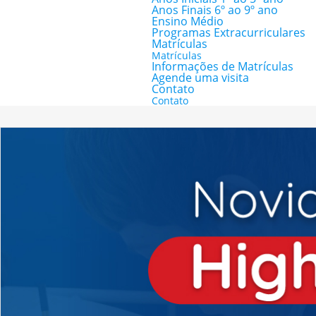
Anos Finais 6º ao 9º ano
Ensino Médio
Programas Extracurriculares
Matrículas
Matrículas
Informações de Matrículas
Agende uma visita
Contato
Contato