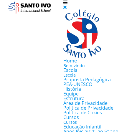
Home
Bem-vindo
Escola
Escola
Proposta Pedagógica
PEA-UNESCO
História
Equipe
Estrutura
Área de Privacidade
Política de Privacidade
Política de Cokies
Cursos
Cursos
Educação Infantil
Anos Iniciais 1º ao 5º ano