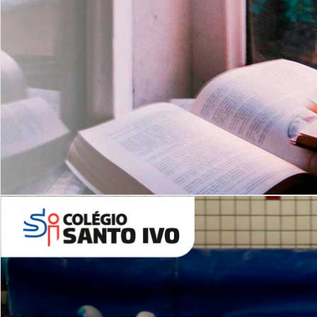
Com imersão Bilingue - Anos
Finais
6º AO 9º ANO FUNDAMENTAL
I
nglês: Turmas Reduzidas
(Proficiência)
Leituras Literárias
ALUNOS NOVOS
Entre em Contato
Agende uma Visita