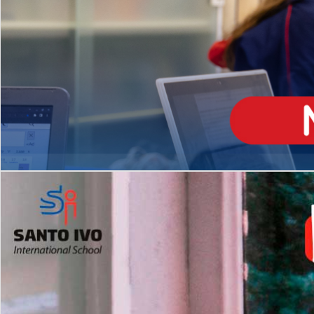
ENSINO
MÉDIO
Opção de H
igh School
Dupla Diplomação
Matrículas Abertas 2026
2º AO 5º ANO FUNDAMENTAL
I
nglês todos os dias
Programas Extracurricular
es