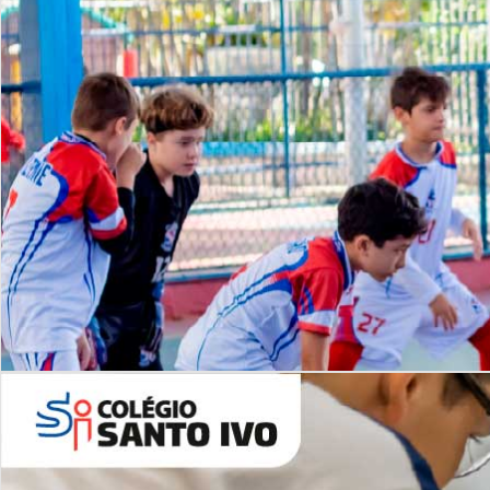
Lista de vídeos
NOSSO
CANAL
Desafios | Saiba mais