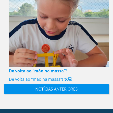
De volta ao “mão na massa”!
De volta ao “mão na massa”! 🛠️💻
NOTÍCIAS ANTERIORES