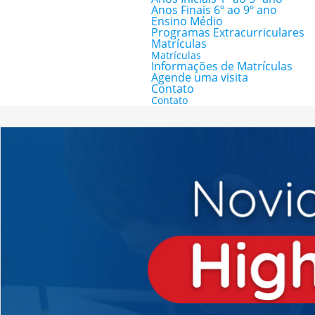
Anos Finais 6º ao 9º ano
Ensino Médio
Programas Extracurriculares
Matrículas
Matrículas
Informações de Matrículas
Agende uma visita
Contato
Contato