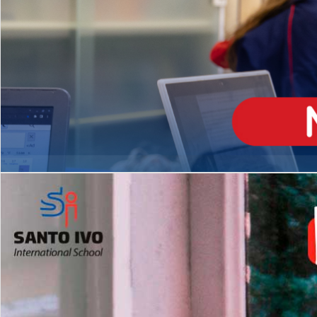
ENSINO
MÉDIO
Opção de H
igh School
Dupla Diplomação
Matrículas Abertas 2026
2º AO 5º ANO FUNDAMENTAL
I
nglês todos os dias
Programas Extracurricular
es