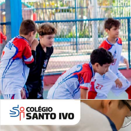
Lista de vídeos
NOSSO
CANAL
Desafios | Saiba mais