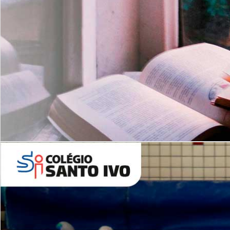
Com imersão Bilingue - Anos
Finais
6º AO 9º ANO FUNDAMENTAL
I
nglês: Turmas Reduzidas
(Proficiência)
Leituras Literárias
ALUNOS NOVOS
Entre em Contato
Agende uma Visita