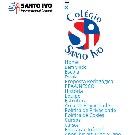
Home
Bem-vindo
Escola
Escola
Proposta Pedagógica
PEA-UNESCO
História
Equipe
Estrutura
Área de Privacidade
Política de Privacidade
Política de Cokies
Cursos
Cursos
Educação Infantil
Anos Iniciais 1º ao 5º ano