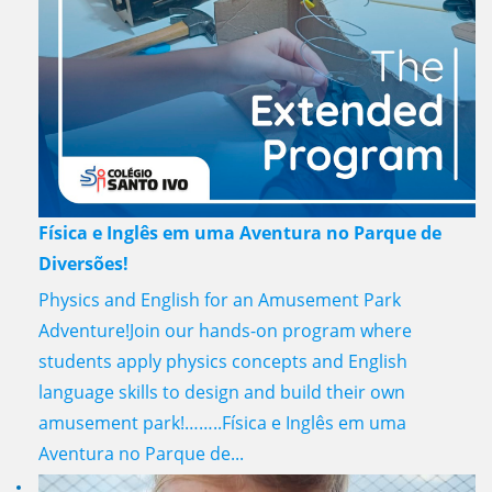
Física e Inglês em uma Aventura no Parque de
Diversões!
Physics and English for an Amusement Park
Adventure!Join our hands-on program where
students apply physics concepts and English
language skills to design and build their own
amusement park!……..Física e Inglês em uma
Aventura no Parque de...