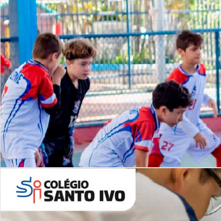
Lista de vídeos
NOSSO
CANAL
Desafios | Saiba mais