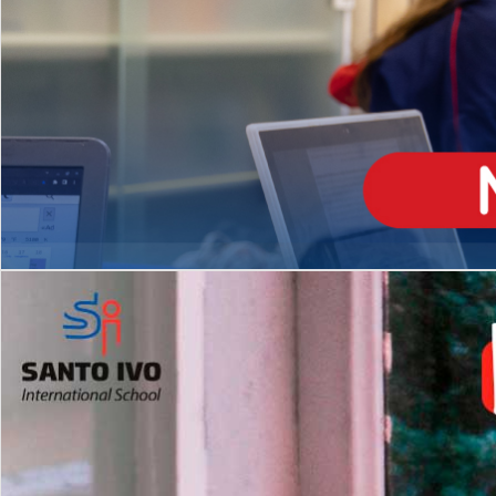
ENSINO
MÉDIO
Opção de H
igh School
Dupla Diplomação
Matrículas Abertas 2026
2º AO 5º ANO FUNDAMENTAL
I
nglês todos os dias
Programas Extracurricular
es