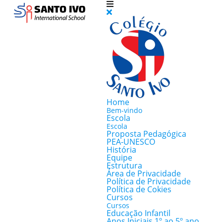
Home
Bem-vindo
Escola
Escola
Proposta Pedagógica
PEA-UNESCO
História
Equipe
Estrutura
Área de Privacidade
Política de Privacidade
Política de Cokies
Cursos
Cursos
Educação Infantil
Anos Iniciais 1º ao 5º ano