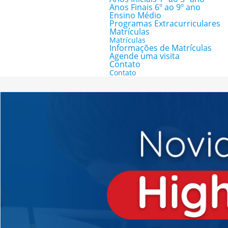
Anos Finais 6º ao 9º ano
Ensino Médio
Programas Extracurriculares
Matrículas
Matrículas
Informações de Matrículas
Agende uma visita
Contato
Contato