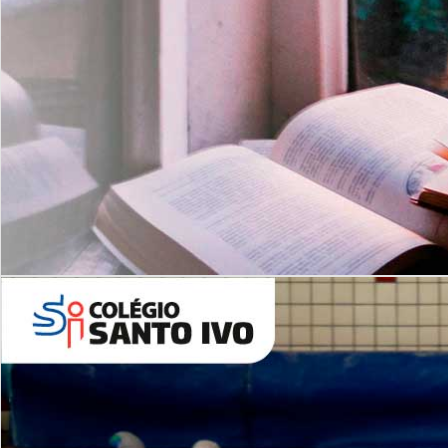
Com imersão Bilingue - Anos
Finais
6º AO 9º ANO FUNDAMENTAL
I
nglês: Turmas Reduzidas
(Proficiência)
Leituras Literárias
ALUNOS NOVOS
Entre em Contato
Agende uma Visita