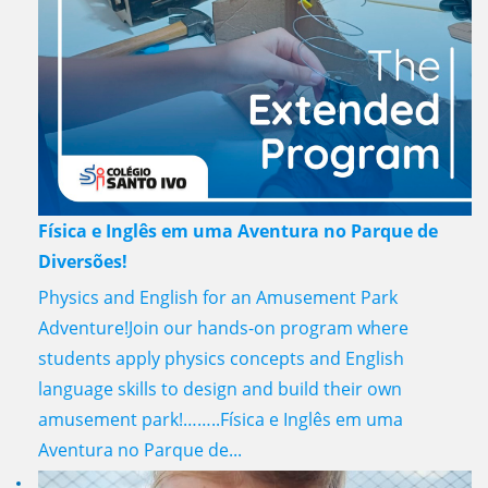
Física e Inglês em uma Aventura no Parque de
Diversões!
Physics and English for an Amusement Park
Adventure!Join our hands-on program where
students apply physics concepts and English
language skills to design and build their own
amusement park!……..Física e Inglês em uma
Aventura no Parque de...