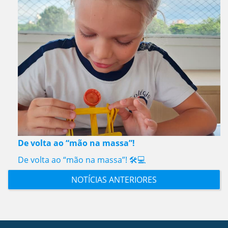
De volta ao “mão na massa”!
De volta ao “mão na massa”! 🛠️💻
NOTÍCIAS ANTERIORES