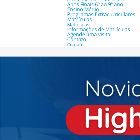
Anos Finais 6º ao 9º ano
Ensino Médio
Programas Extracurriculares
Matrículas
Matrículas
Informações de Matrículas
Agende uma visita
Contato
Contato