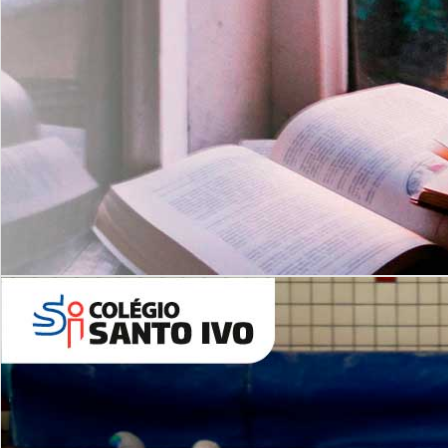
Com imersão Bilingue - Anos
Finais
6º AO 9º ANO FUNDAMENTAL
I
nglês: Turmas Reduzidas
(Proficiência)
Leituras Literárias
ALUNOS NOVOS
Entre em Contato
Agende uma Visita