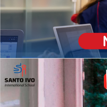
ENSINO
MÉDIO
Opção de H
igh School
Dupla Diplomação
Matrículas Abertas 2026
2º AO 5º ANO FUNDAMENTAL
I
nglês todos os dias
Programas Extracurricular
es