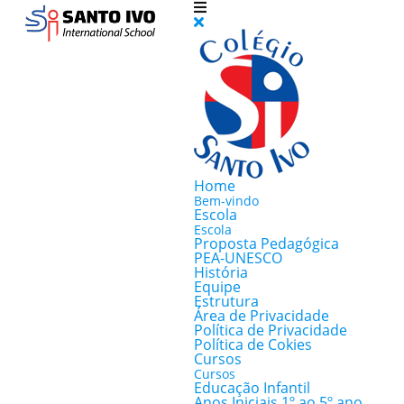
Home
Bem-vindo
Escola
Escola
Proposta Pedagógica
PEA-UNESCO
História
Equipe
Estrutura
Área de Privacidade
Política de Privacidade
Política de Cokies
Cursos
Cursos
Educação Infantil
Anos Iniciais 1º ao 5º ano