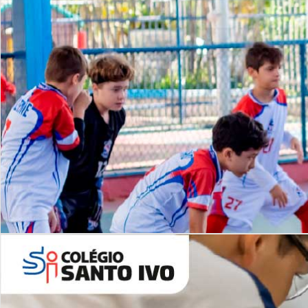
Lista de vídeos
NOSSO
CANAL
Desafios | Saiba mais