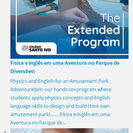
Física e Inglês em uma Aventura no Parque de
Diversões!
Physics and English for an Amusement Park
Adventure!Join our hands-on program where
students apply physics concepts and English
language skills to design and build their own
amusement park!……..Física e Inglês em uma
Aventura no Parque de...