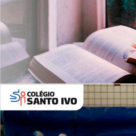
Com imersão Bilingue - Anos
Finais
6º AO 9º ANO FUNDAMENTAL
I
nglês: Turmas Reduzidas
(Proficiência)
Leituras Literárias
ALUNOS NOVOS
Entre em Contato
Agende uma Visita