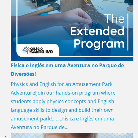
Física e Inglês em uma Aventura no Parque de
Diversões!
Physics and English for an Amusement Park
Adventure!Join our hands-on program where
students apply physics concepts and English
language skills to design and build their own
amusement park!……..Física e Inglês em uma
Aventura no Parque de...