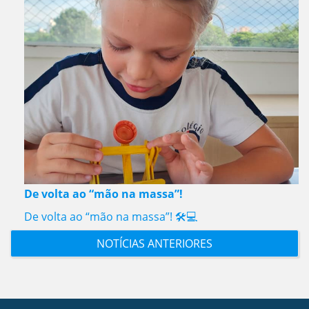
De volta ao “mão na massa”!
De volta ao “mão na massa”! 🛠️💻
NOTÍCIAS ANTERIORES