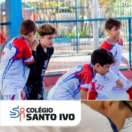
Lista de vídeos
NOSSO
CANAL
Desafios | Saiba mais