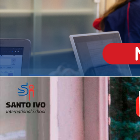
ENSINO
MÉDIO
Opção de H
igh School
Dupla Diplomação
Matrículas Abertas 2026
2º AO 5º ANO FUNDAMENTAL
I
nglês todos os dias
Programas Extracurricular
es