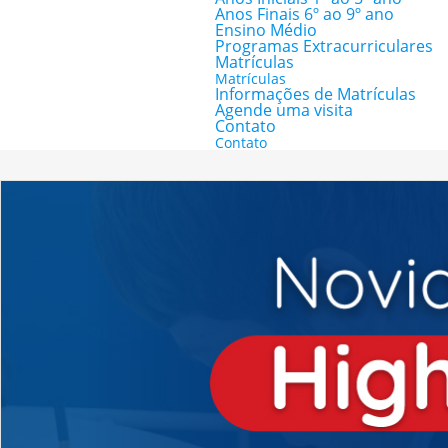
Anos Finais 6º ao 9º ano
Ensino Médio
Programas Extracurriculares
Matrículas
Matrículas
Informações de Matrículas
Agende uma visita
Contato
Contato