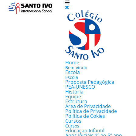
Home
Bem-vindo
Escola
Escola
Proposta Pedagógica
PEA-UNESCO
História
Equipe
Estrutura
Área de Privacidade
Política de Privacidade
Política de Cokies
Cursos
Cursos
Educação Infantil
Anos Iniciais 1º ao 5º ano