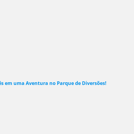
glês em uma Aventura no Parque de Diversões!