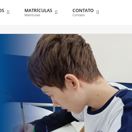
OS
MATRÍCULAS
CONTATO
Matrículas
Contato