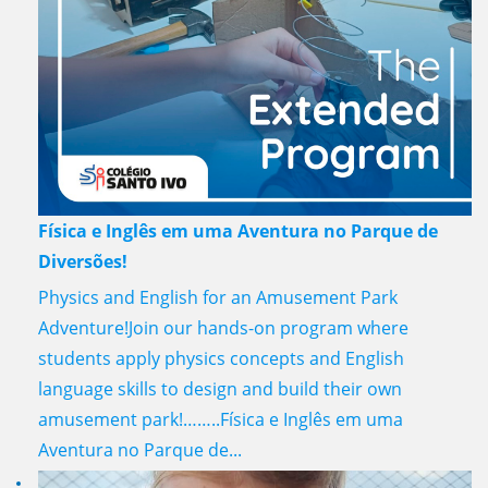
Física e Inglês em uma Aventura no Parque de
Diversões!
Physics and English for an Amusement Park
Adventure!Join our hands-on program where
students apply physics concepts and English
language skills to design and build their own
amusement park!……..Física e Inglês em uma
Aventura no Parque de...