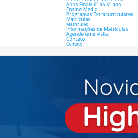
Anos Finais 6º ao 9º ano
Ensino Médio
Programas Extracurriculares
Matrículas
Matrículas
Informações de Matrículas
Agende uma visita
Contato
Contato