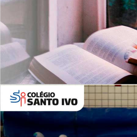
Com imersão Bilingue - Anos
Finais
6º AO 9º ANO FUNDAMENTAL
I
nglês: Turmas Reduzidas
(Proficiência)
Leituras Literárias
ALUNOS NOVOS
Entre em Contato
Agende uma Visita