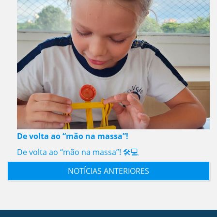
De volta ao “mão na massa”!
De volta ao “mão na massa”! 🛠️💻
NOTÍCIAS ANTERIORES