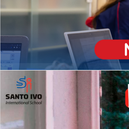
ENSINO
MÉDIO
Opção de H
igh School
Dupla Diplomação
Matrículas Abertas 2026
2º AO 5º ANO FUNDAMENTAL
I
nglês todos os dias
Programas Extracurricular
es