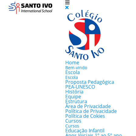
Home
Bem-vindo
Escola
Escola
Proposta Pedagógica
PEA-UNESCO
História
Equipe
Estrutura
Área de Privacidade
Política de Privacidade
Política de Cokies
Cursos
Cursos
Educação Infantil
Anos Iniciais 1º ao 5º ano