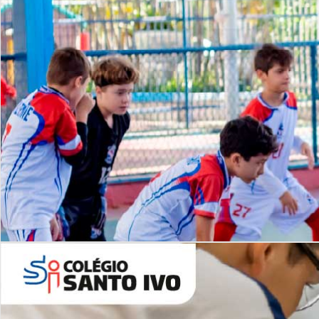
Lista de vídeos
NOSSO
CANAL
Desafios | Saiba mais