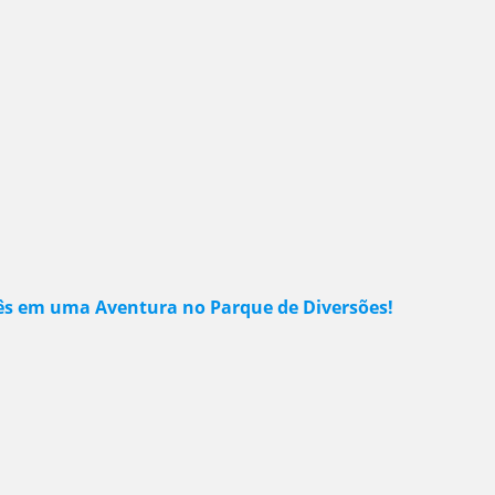
glês em uma Aventura no Parque de Diversões!