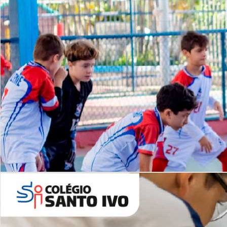
Lista de vídeos
NOSSO
CANAL
Desafios | Saiba mais