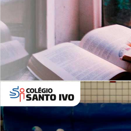
Com imersão Bilingue - Anos
Finais
6º AO 9º ANO FUNDAMENTAL
I
nglês: Turmas Reduzidas
(Proficiência)
Leituras Literárias
ALUNOS NOVOS
Entre em Contato
Agende uma Visita