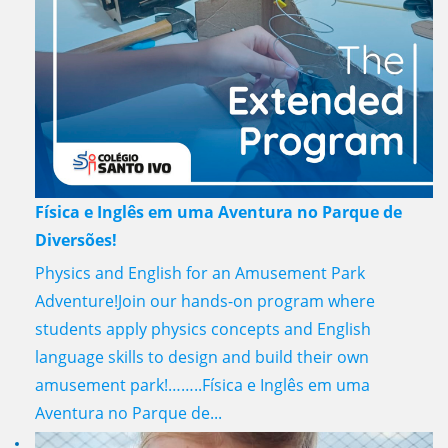
Física e Inglês em uma Aventura no Parque de
Diversões!
Physics and English for an Amusement Park
Adventure!Join our hands-on program where
students apply physics concepts and English
language skills to design and build their own
amusement park!……..Física e Inglês em uma
Aventura no Parque de...