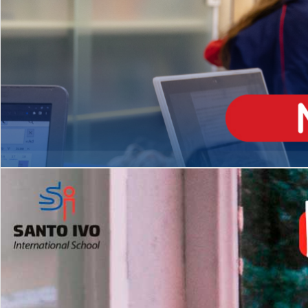
ENSINO
MÉDIO
Opção de H
igh School
Dupla Diplomação
Matrículas Abertas 2026
2º AO 5º ANO FUNDAMENTAL
I
nglês todos os dias
Programas Extracurricular
es