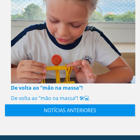
De volta ao “mão na massa”!
De volta ao “mão na massa”! 🛠️💻
NOTÍCIAS ANTERIORES