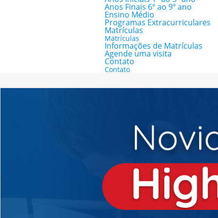
Anos Finais 6º ao 9º ano
Ensino Médio
Programas Extracurriculares
Matrículas
Matrículas
Informações de Matrículas
Agende uma visita
Contato
Contato