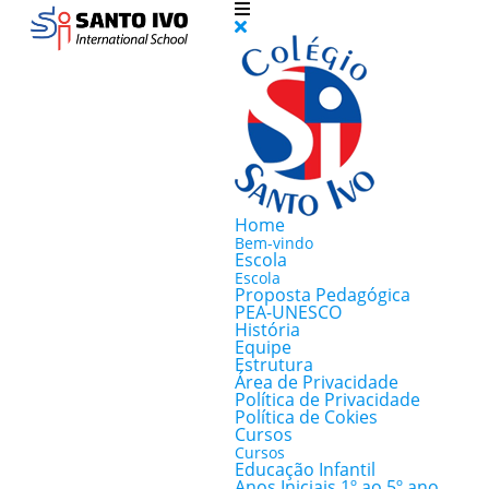
Home
Bem-vindo
Escola
Escola
Proposta Pedagógica
PEA-UNESCO
História
Equipe
Estrutura
Área de Privacidade
Política de Privacidade
Política de Cokies
Cursos
Cursos
Educação Infantil
Anos Iniciais 1º ao 5º ano