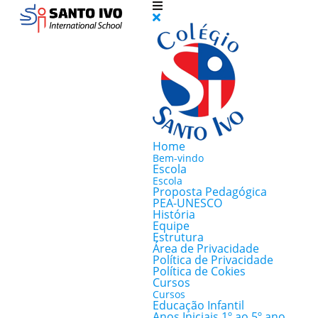
Home
Bem-vindo
Escola
Escola
Proposta Pedagógica
PEA-UNESCO
História
Equipe
Estrutura
Área de Privacidade
Política de Privacidade
Política de Cokies
Cursos
Cursos
Educação Infantil
Anos Iniciais 1º ao 5º ano