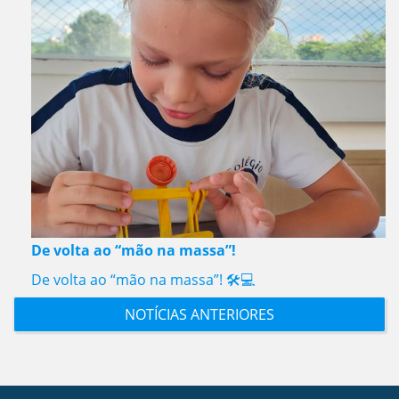
De volta ao “mão na massa”!
De volta ao “mão na massa”! 🛠️💻
NOTÍCIAS ANTERIORES