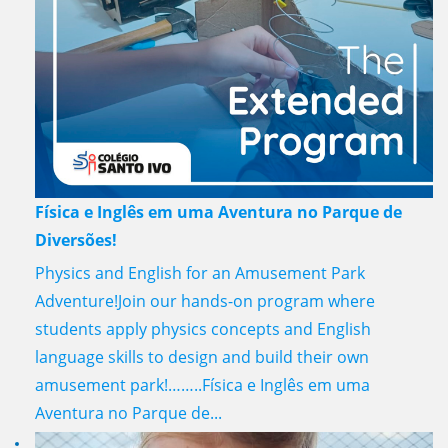
Física e Inglês em uma Aventura no Parque de
Diversões!
Physics and English for an Amusement Park
Adventure!Join our hands-on program where
students apply physics concepts and English
language skills to design and build their own
amusement park!……..Física e Inglês em uma
Aventura no Parque de...