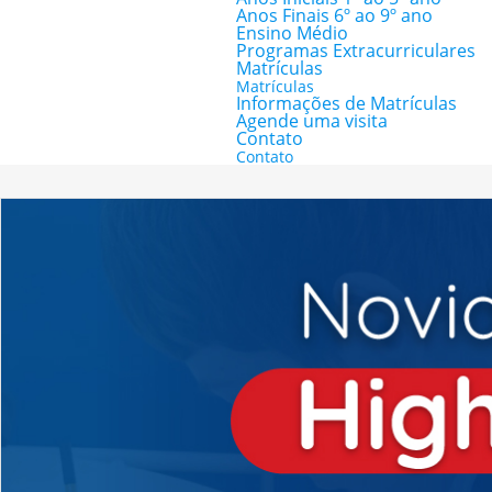
Anos Finais 6º ao 9º ano
Ensino Médio
Programas Extracurriculares
Matrículas
Matrículas
Informações de Matrículas
Agende uma visita
Contato
Contato