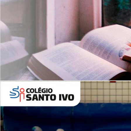
Com imersão Bilingue - Anos
Finais
6º AO 9º ANO FUNDAMENTAL
I
nglês: Turmas Reduzidas
(Proficiência)
Leituras Literárias
ALUNOS NOVOS
Entre em Contato
Agende uma Visita