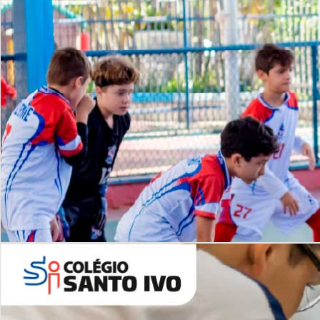
Lista de vídeos
NOSSO
CANAL
Desafios | Saiba mais