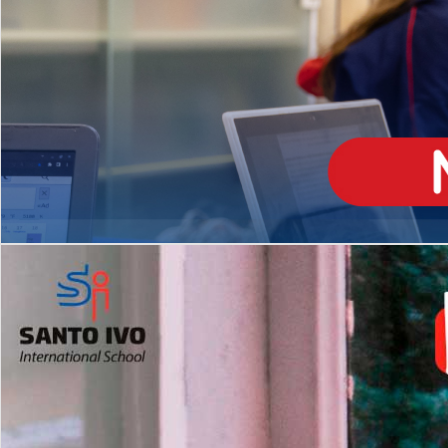
ENSINO
MÉDIO
Opção de H
igh School
Dupla Diplomação
Matrículas Abertas 2026
2º AO 5º ANO FUNDAMENTAL
I
nglês todos os dias
Programas Extracurricular
es