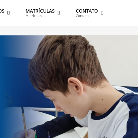
OS
MATRÍCULAS
CONTATO
Matrículas
Contato