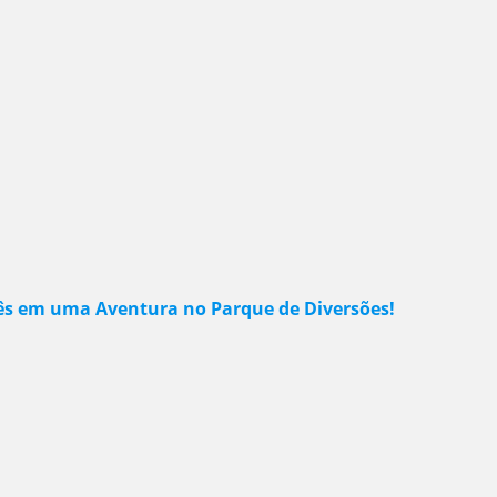
glês em uma Aventura no Parque de Diversões!