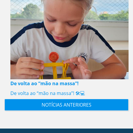
De volta ao “mão na massa”!
De volta ao “mão na massa”! 🛠️💻
NOTÍCIAS ANTERIORES