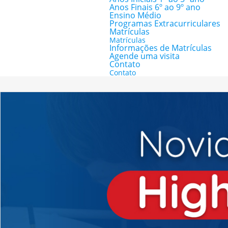
Anos Finais 6º ao 9º ano
Ensino Médio
Programas Extracurriculares
Matrículas
Matrículas
Informações de Matrículas
Agende uma visita
Contato
Contato