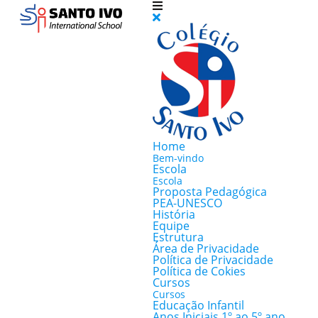
Home
Bem-vindo
Escola
Escola
Proposta Pedagógica
PEA-UNESCO
História
Equipe
Estrutura
Área de Privacidade
Política de Privacidade
Política de Cokies
Cursos
Cursos
Educação Infantil
Anos Iniciais 1º ao 5º ano