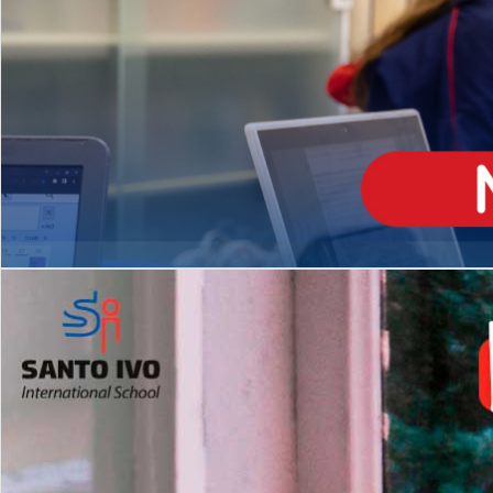
ENSINO
MÉDIO
Opção de H
igh School
Dupla Diplomação
Matrículas Abertas 2026
2º AO 5º ANO FUNDAMENTAL
I
nglês todos os dias
Programas Extracurricular
es