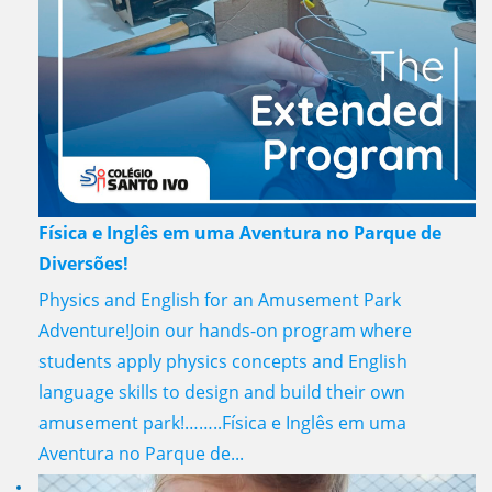
Física e Inglês em uma Aventura no Parque de
Diversões!
Physics and English for an Amusement Park
Adventure!Join our hands-on program where
students apply physics concepts and English
language skills to design and build their own
amusement park!……..Física e Inglês em uma
Aventura no Parque de...