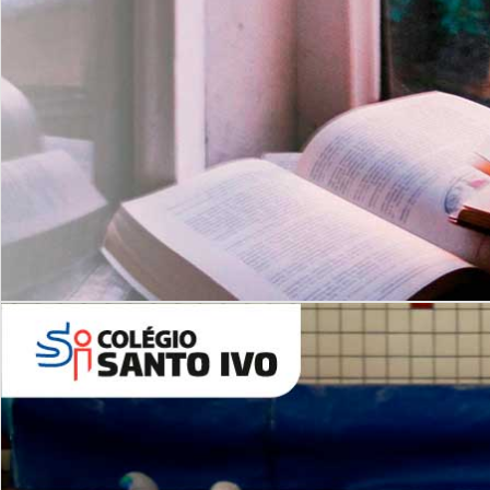
Com imersão Bilingue - Anos
Finais
6º AO 9º ANO FUNDAMENTAL
I
nglês: Turmas Reduzidas
(Proficiência)
Leituras Literárias
ALUNOS NOVOS
Entre em Contato
Agende uma Visita