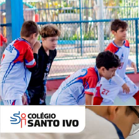
Lista de vídeos
NOSSO
CANAL
Desafios | Saiba mais