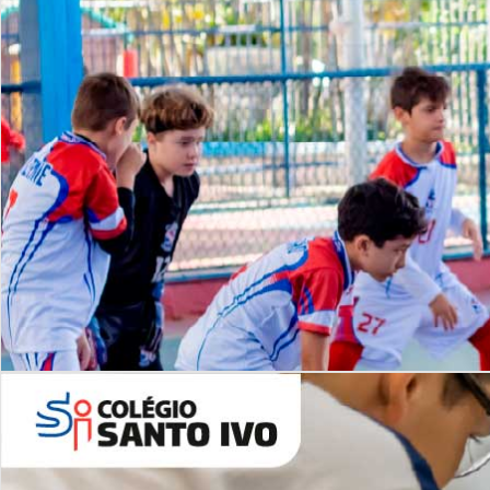
Lista de vídeos
NOSSO
CANAL
Desafios | Saiba mais