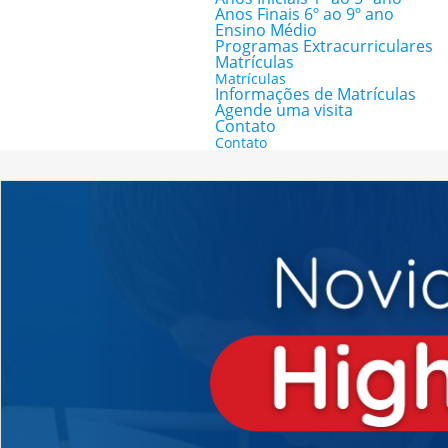
Anos Finais 6º ao 9º ano
Ensino Médio
Programas Extracurriculares
Matrículas
Matrículas
Informações de Matrículas
Agende uma visita
Contato
Contato