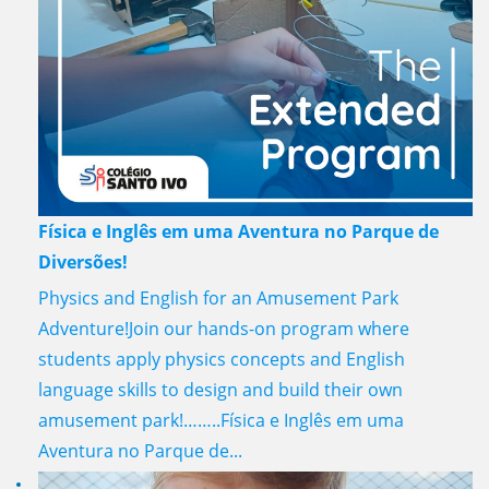
Física e Inglês em uma Aventura no Parque de
Diversões!
Physics and English for an Amusement Park
Adventure!Join our hands-on program where
students apply physics concepts and English
language skills to design and build their own
amusement park!……..Física e Inglês em uma
Aventura no Parque de...