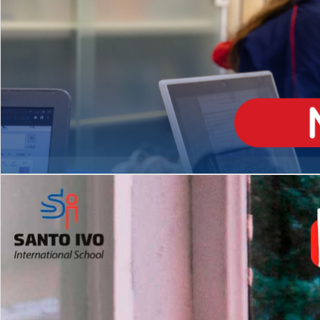
ENSINO
MÉDIO
Opção de H
igh School
Dupla Diplomação
Matrículas Abertas 2026
2º AO 5º ANO FUNDAMENTAL
I
nglês todos os dias
Programas Extracurricular
es