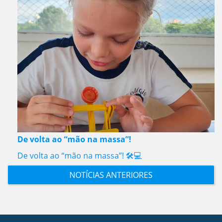
De volta ao “mão na massa”!
De volta ao “mão na massa”! 🛠️💻
NOTÍCIAS ANTERIORES