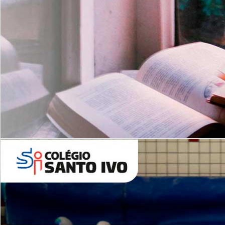
Com imersão Bilingue - Anos
Finais
6º AO 9º ANO FUNDAMENTAL
I
nglês: Turmas Reduzidas
(Proficiência)
Leituras Literárias
ALUNOS NOVOS
Entre em Contato
Agende uma Visita