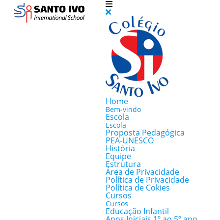
Home
Bem-vindo
Escola
Escola
Proposta Pedagógica
PEA-UNESCO
História
Equipe
Estrutura
Área de Privacidade
Política de Privacidade
Política de Cokies
Cursos
Cursos
Educação Infantil
Anos Iniciais 1º ao 5º ano