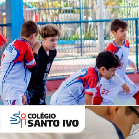
Lista de vídeos
NOSSO
CANAL
Desafios | Saiba mais