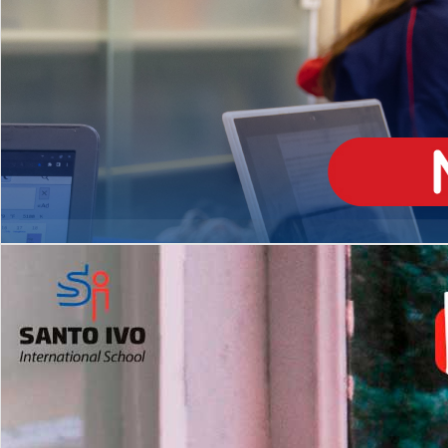
ENSINO
MÉDIO
Opção de H
igh School
Dupla Diplomação
Matrículas Abertas 2026
2º AO 5º ANO FUNDAMENTAL
I
nglês todos os dias
Programas Extracurricular
es