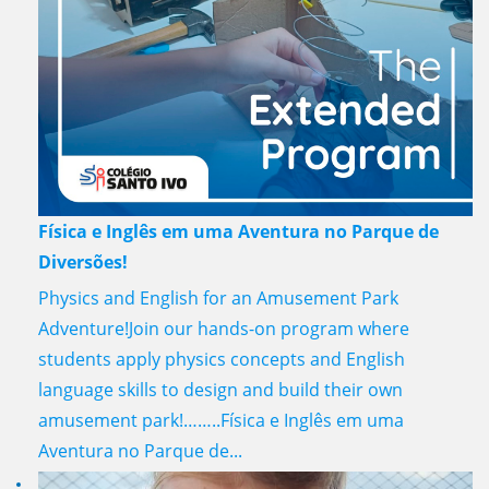
Física e Inglês em uma Aventura no Parque de
Diversões!
Physics and English for an Amusement Park
Adventure!Join our hands-on program where
students apply physics concepts and English
language skills to design and build their own
amusement park!……..Física e Inglês em uma
Aventura no Parque de...