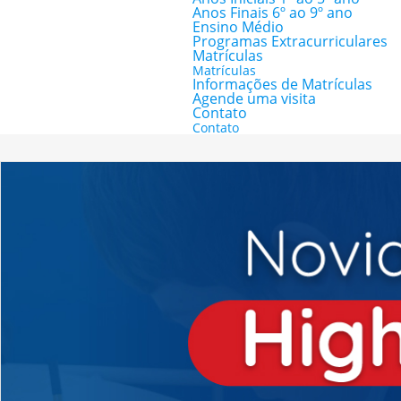
Anos Finais 6º ao 9º ano
Ensino Médio
Programas Extracurriculares
Matrículas
Matrículas
Informações de Matrículas
Agende uma visita
Contato
Contato