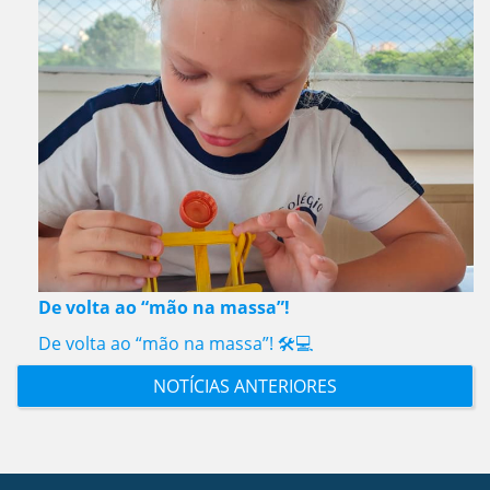
De volta ao “mão na massa”!
De volta ao “mão na massa”! 🛠️💻
NOTÍCIAS ANTERIORES