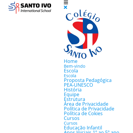
Home
Bem-vindo
Escola
Escola
Proposta Pedagógica
PEA-UNESCO
História
Equipe
Estrutura
Área de Privacidade
Política de Privacidade
Política de Cokies
Cursos
Cursos
Educação Infantil
Anos Iniciais 1º ao 5º ano