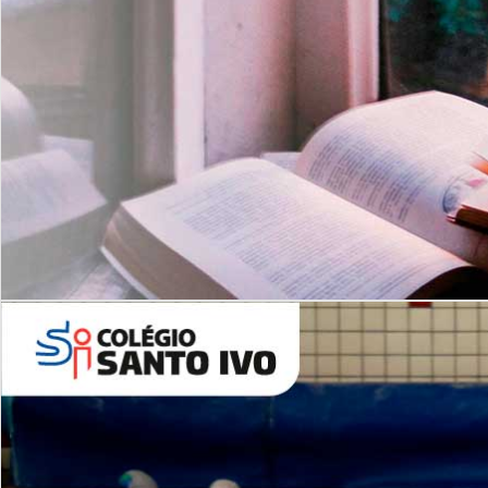
Com imersão Bilingue - Anos
Finais
6º AO 9º ANO FUNDAMENTAL
I
nglês: Turmas Reduzidas
(Proficiência)
Leituras Literárias
ALUNOS NOVOS
Entre em Contato
Agende uma Visita