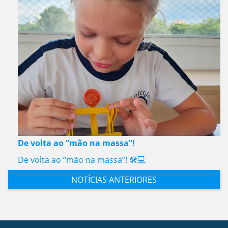
De volta ao “mão na massa”!
De volta ao “mão na massa”! 🛠️💻
NOTÍCIAS ANTERIORES