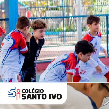
Lista de vídeos
NOSSO
CANAL
Desafios | Saiba mais