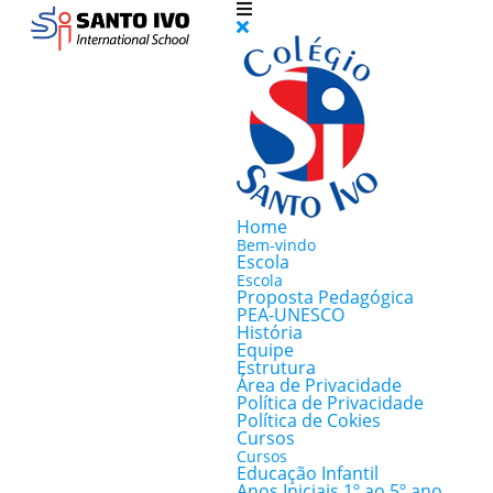
Home
Bem-vindo
Escola
Escola
Proposta Pedagógica
PEA-UNESCO
História
Equipe
Estrutura
Área de Privacidade
Política de Privacidade
Política de Cokies
Cursos
Cursos
Educação Infantil
Anos Iniciais 1º ao 5º ano