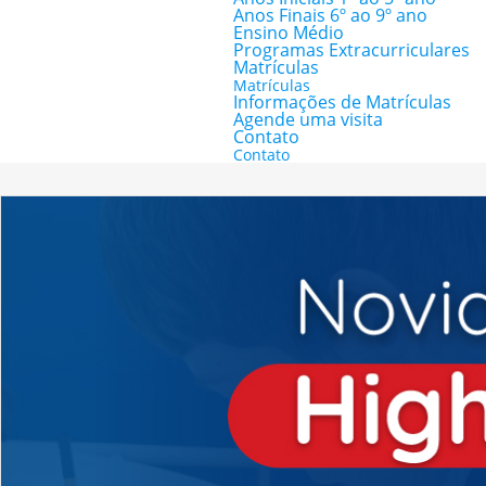
Anos Finais 6º ao 9º ano
Ensino Médio
Programas Extracurriculares
Matrículas
Matrículas
Informações de Matrículas
Agende uma visita
Contato
Contato