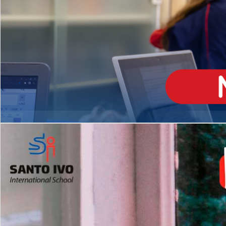
ENSINO
MÉDIO
Opção de H
igh School
Dupla Diplomação
Matrículas Abertas 2026
2º AO 5º ANO FUNDAMENTAL
I
nglês todos os dias
Programas Extracurricular
es