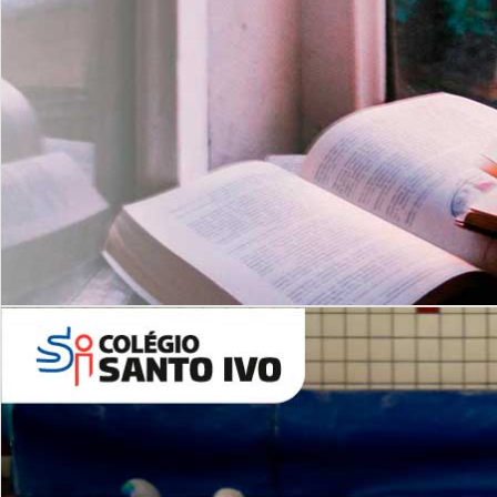
Com imersão Bilingue - Anos
Finais
6º AO 9º ANO FUNDAMENTAL
I
nglês: Turmas Reduzidas
(Proficiência)
Leituras Literárias
ALUNOS NOVOS
Entre em Contato
Agende uma Visita