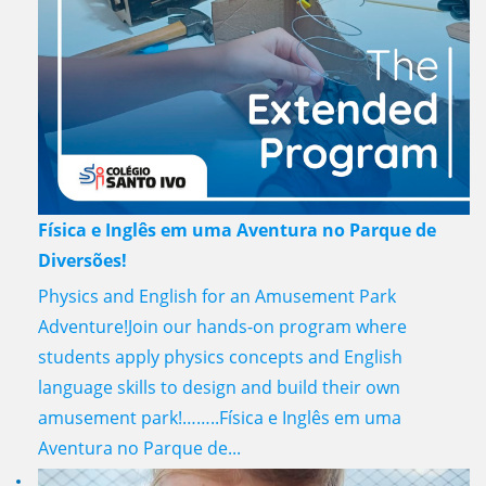
Física e Inglês em uma Aventura no Parque de
Diversões!
Physics and English for an Amusement Park
Adventure!Join our hands-on program where
students apply physics concepts and English
language skills to design and build their own
amusement park!……..Física e Inglês em uma
Aventura no Parque de...