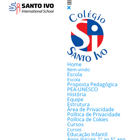
Home
Bem-vindo
Escola
Escola
Proposta Pedagógica
PEA-UNESCO
História
Equipe
Estrutura
Área de Privacidade
Política de Privacidade
Política de Cokies
Cursos
Cursos
Educação Infantil
Anos Iniciais 1º ao 5º ano