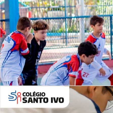
Lista de vídeos
NOSSO
CANAL
Desafios | Saiba mais