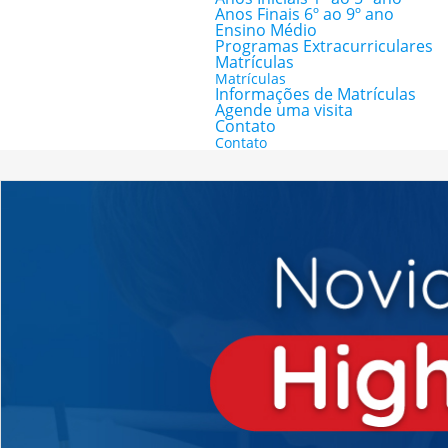
Anos Finais 6º ao 9º ano
Ensino Médio
Programas Extracurriculares
Matrículas
Matrículas
Informações de Matrículas
Agende uma visita
Contato
Contato