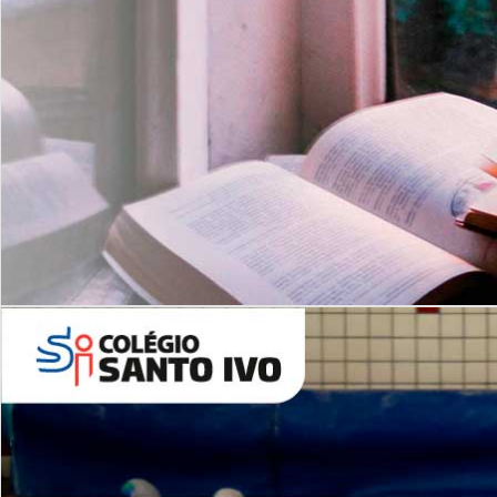
Com imersão Bilingue - Anos
Finais
6º AO 9º ANO FUNDAMENTAL
I
nglês: Turmas Reduzidas
(Proficiência)
Leituras Literárias
ALUNOS NOVOS
Entre em Contato
Agende uma Visita