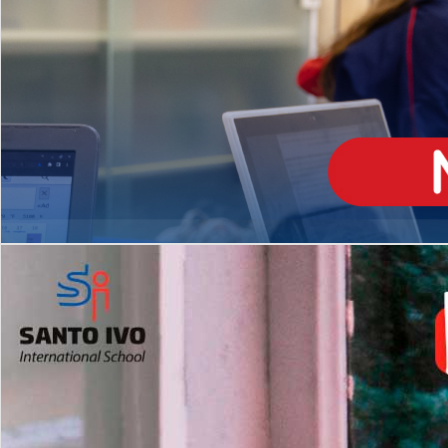
ENSINO
MÉDIO
Opção de H
igh School
Dupla Diplomação
Matrículas Abertas 2026
2º AO 5º ANO FUNDAMENTAL
I
nglês todos os dias
Programas Extracurricular
es