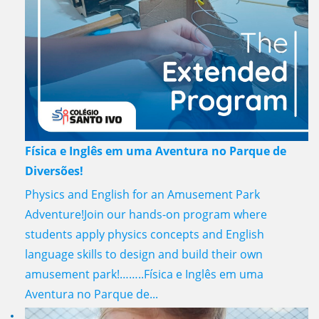
Física e Inglês em uma Aventura no Parque de
Diversões!
Physics and English for an Amusement Park
Adventure!Join our hands-on program where
students apply physics concepts and English
language skills to design and build their own
amusement park!……..Física e Inglês em uma
Aventura no Parque de...