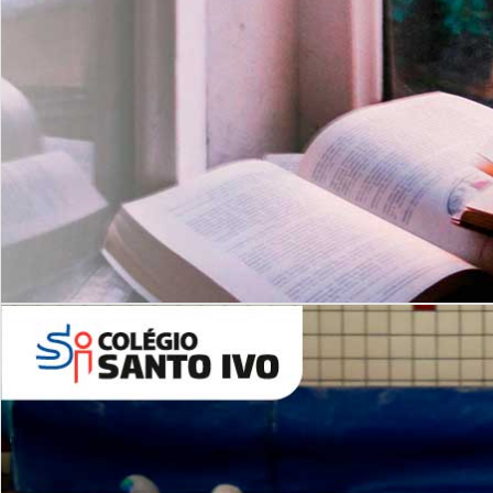
Com imersão Bilingue - Anos
Finais
6º AO 9º ANO FUNDAMENTAL
I
nglês: Turmas Reduzidas
(Proficiência)
Leituras Literárias
ALUNOS NOVOS
Entre em Contato
Agende uma Visita