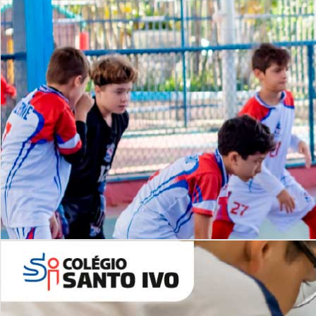
Lista de vídeos
NOSSO
CANAL
Desafios | Saiba mais