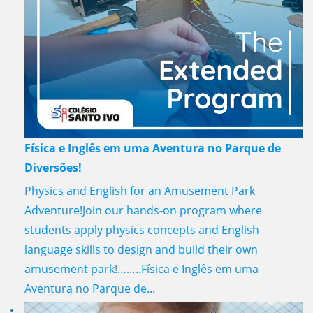
Física e Inglês em uma Aventura no Parque de
Diversões!
Physics and English for an Amusement Park
Adventure!Join our hands-on program where
students apply physics concepts and English
language skills to design and build their own
amusement park!……..Física e Inglês em uma
Aventura no Parque de...