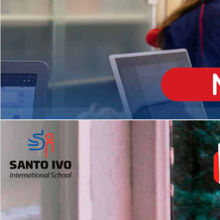
ENSINO
MÉDIO
Opção de H
igh School
Dupla Diplomação
Matrículas Abertas 2026
2º AO 5º ANO FUNDAMENTAL
I
nglês todos os dias
Programas Extracurricular
es