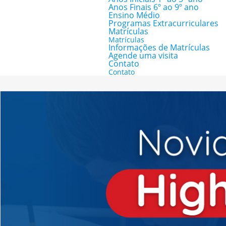
Anos Finais 6º ao 9º ano
Ensino Médio
Programas Extracurriculares
Matrículas
Matrículas
Informações de Matrículas
Agende uma visita
Contato
Contato