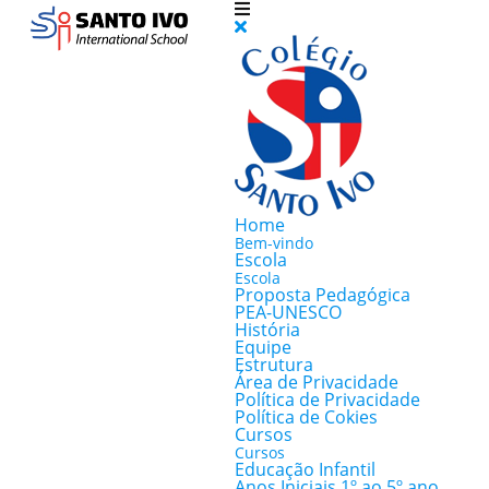
Home
Bem-vindo
Escola
Escola
Proposta Pedagógica
PEA-UNESCO
História
Equipe
Estrutura
Área de Privacidade
Política de Privacidade
Política de Cokies
Cursos
Cursos
Educação Infantil
Anos Iniciais 1º ao 5º ano