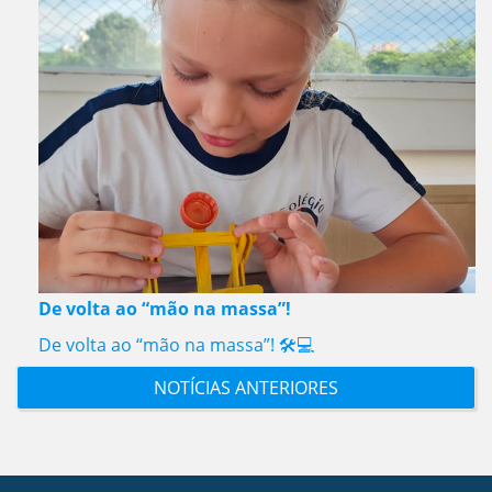
De volta ao “mão na massa”!
De volta ao “mão na massa”! 🛠️💻
NOTÍCIAS ANTERIORES