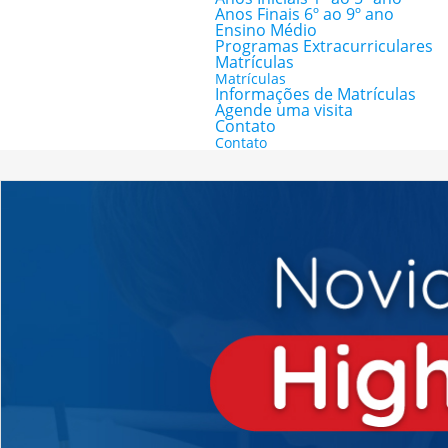
Anos Finais 6º ao 9º ano
Ensino Médio
Programas Extracurriculares
Matrículas
Matrículas
Informações de Matrículas
Agende uma visita
Contato
Contato