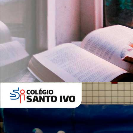
Com imersão Bilingue - Anos
Finais
6º AO 9º ANO FUNDAMENTAL
I
nglês: Turmas Reduzidas
(Proficiência)
Leituras Literárias
ALUNOS NOVOS
Entre em Contato
Agende uma Visita