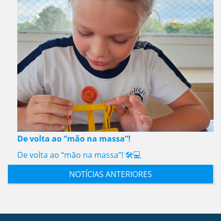
De volta ao “mão na massa”!
De volta ao “mão na massa”! 🛠️💻
NOTÍCIAS ANTERIORES