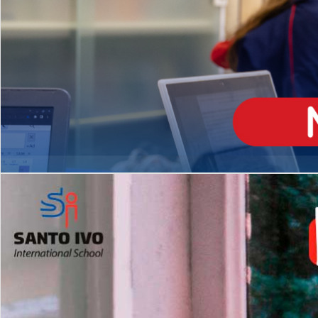
ENSINO
MÉDIO
Opção de H
igh School
Dupla Diplomação
Matrículas Abertas 2026
2º AO 5º ANO FUNDAMENTAL
I
nglês todos os dias
Programas Extracurricular
es