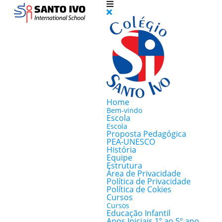
Home
Bem-vindo
Escola
Escola
Proposta Pedagógica
PEA-UNESCO
História
Equipe
Estrutura
Área de Privacidade
Política de Privacidade
Política de Cokies
Cursos
Cursos
Educação Infantil
Anos Iniciais 1º ao 5º ano