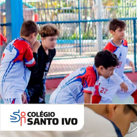
Lista de vídeos
NOSSO
CANAL
Desafios | Saiba mais