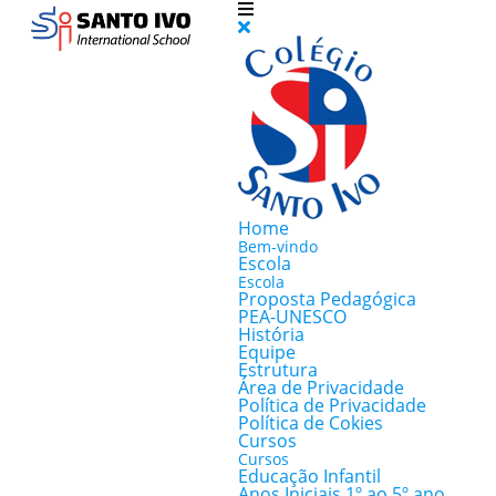
Home
Bem-vindo
Escola
Escola
Proposta Pedagógica
PEA-UNESCO
História
Equipe
Estrutura
Área de Privacidade
Política de Privacidade
Política de Cokies
Cursos
Cursos
Educação Infantil
Anos Iniciais 1º ao 5º ano