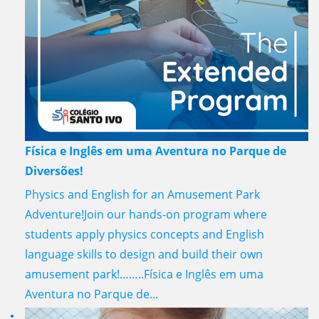
Física e Inglês em uma Aventura no Parque de
Diversões!
Physics and English for an Amusement Park
Adventure!Join our hands-on program where
students apply physics concepts and English
language skills to design and build their own
amusement park!……..Física e Inglês em uma
Aventura no Parque de...