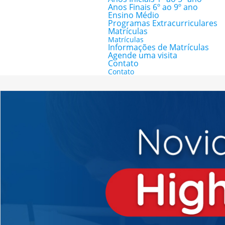
Anos Finais 6º ao 9º ano
Ensino Médio
Programas Extracurriculares
Matrículas
Matrículas
Informações de Matrículas
Agende uma visita
Contato
Contato