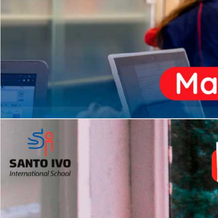
ENSINO
MÉDIO
Opção de H
igh School
Dupla Diplomação
Matrículas Abertas 2026
2º AO 5º ANO FUNDAMENTAL
I
nglês todos os dias
Programas Extracurricular
es