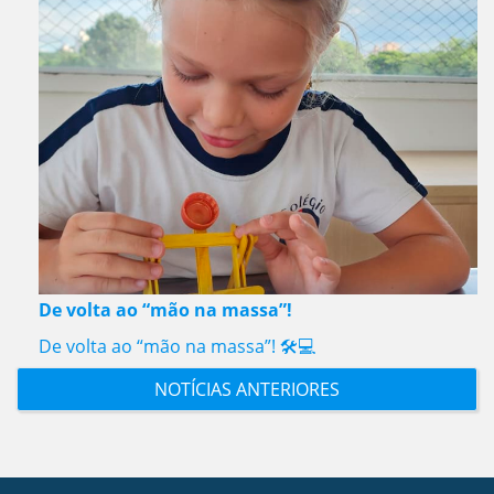
De volta ao “mão na massa”!
De volta ao “mão na massa”! 🛠️💻
NOTÍCIAS ANTERIORES