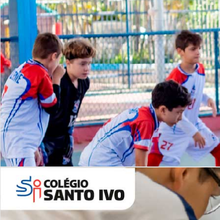
Lista de vídeos
NOSSO
CANAL
Desafios | Saiba mais