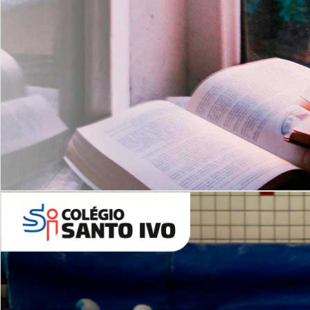
Com imersão Bilingue - Anos
Finais
6º AO 9º ANO FUNDAMENTAL
I
nglês: Turmas Reduzidas
(Proficiência)
Leituras Literárias
ALUNOS NOVOS
Entre em Contato
Agende uma Visita