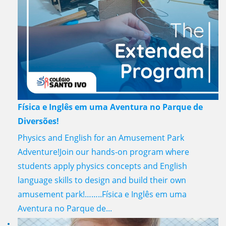
Física e Inglês em uma Aventura no Parque de
Diversões!
Physics and English for an Amusement Park
Adventure!Join our hands-on program where
students apply physics concepts and English
language skills to design and build their own
amusement park!……..Física e Inglês em uma
Aventura no Parque de...