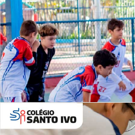
Lista de vídeos
NOSSO
CANAL
Desafios | Saiba mais