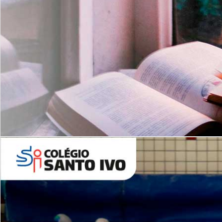
Com imersão Bilingue - Anos
Finais
6º AO 9º ANO FUNDAMENTAL
I
nglês: Turmas Reduzidas
(Proficiência)
Leituras Literárias
ALUNOS NOVOS
Entre em Contato
Agende uma Visita