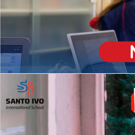
ENSINO
MÉDIO
Opção de H
igh School
Dupla Diplomação
Matrículas Abertas 2026
2º AO 5º ANO FUNDAMENTAL
I
nglês todos os dias
Programas Extracurricular
es