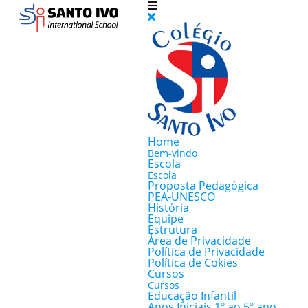
Home
Bem-vindo
Escola
Escola
Proposta Pedagógica
PEA-UNESCO
História
Equipe
Estrutura
Área de Privacidade
Política de Privacidade
Política de Cokies
Cursos
Cursos
Educação Infantil
Anos Iniciais 1º ao 5º ano