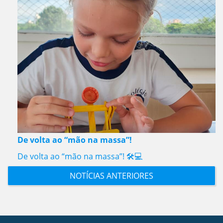
De volta ao “mão na massa”!
De volta ao “mão na massa”! 🛠️💻
NOTÍCIAS ANTERIORES