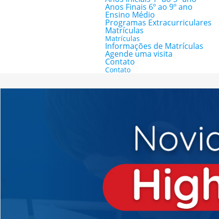
Anos Finais 6º ao 9º ano
Ensino Médio
Programas Extracurriculares
Matrículas
Matrículas
Informações de Matrículas
Agende uma visita
Contato
Contato