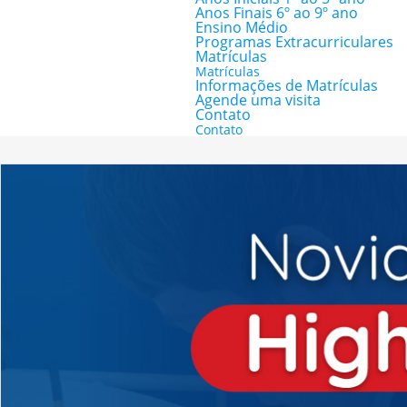
Anos Finais 6º ao 9º ano
Ensino Médio
Programas Extracurriculares
Matrículas
Matrículas
Informações de Matrículas
Agende uma visita
Contato
Contato