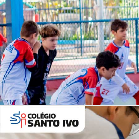
Lista de vídeos
NOSSO
CANAL
Desafios | Saiba mais