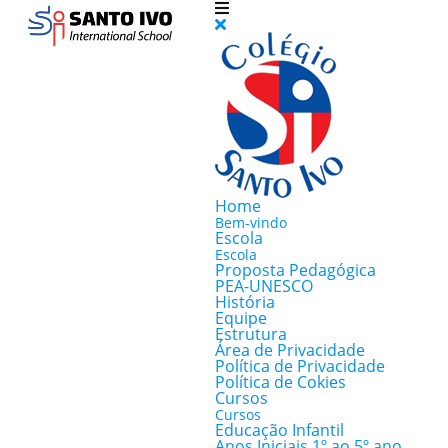
Home
Bem-vindo
Escola
Escola
Proposta Pedagógica
PEA-UNESCO
História
Equipe
Estrutura
Área de Privacidade
Política de Privacidade
Política de Cokies
Cursos
Cursos
Educação Infantil
Anos Iniciais 1º ao 5º ano