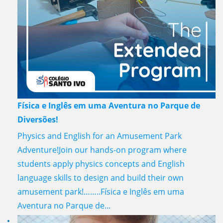
Física e Inglês em uma Aventura no Parque de
Diversões!
Physics and English for an Amusement Park
Adventure!Join our hands-on program where
students apply physics concepts and English
language skills to design and build their own
amusement park!……..Física e Inglês em uma
Aventura no Parque de...