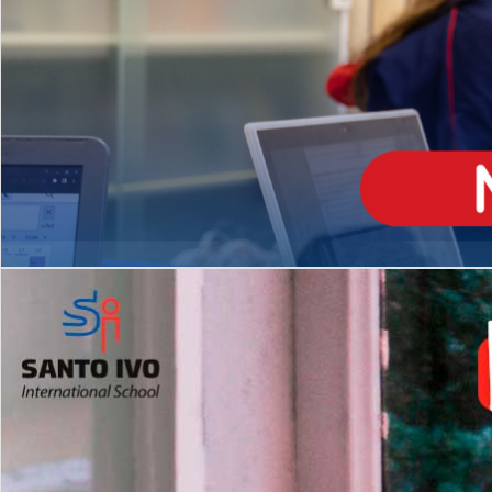
ENSINO
MÉDIO
Opção de H
igh School
Dupla Diplomação
Matrículas Abertas 2026
2º AO 5º ANO FUNDAMENTAL
I
nglês todos os dias
Programas Extracurricular
es