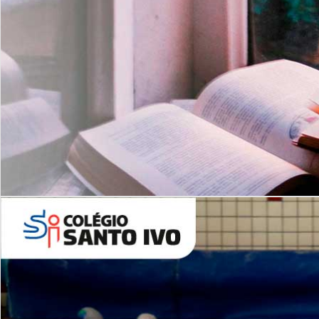
Com imersão Bilingue - Anos
Finais
6º AO 9º ANO FUNDAMENTAL
I
nglês: Turmas Reduzidas
(Proficiência)
Leituras Literárias
ALUNOS NOVOS
Entre em Contato
Agende uma Visita