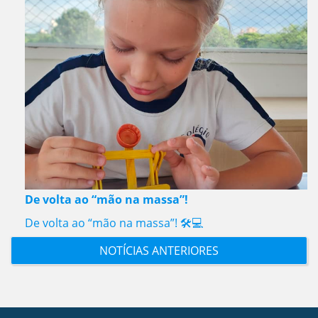
De volta ao “mão na massa”!
De volta ao “mão na massa”! 🛠️💻
NOTÍCIAS ANTERIORES