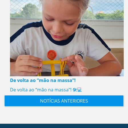
De volta ao “mão na massa”!
De volta ao “mão na massa”! 🛠️💻
NOTÍCIAS ANTERIORES