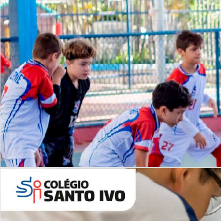
Lista de vídeos
NOSSO
CANAL
Desafios | Saiba mais