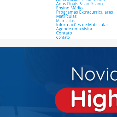
Anos Finais 6º ao 9º ano
Ensino Médio
Programas Extracurriculares
Matrículas
Matrículas
Informações de Matrículas
Agende uma visita
Contato
Contato