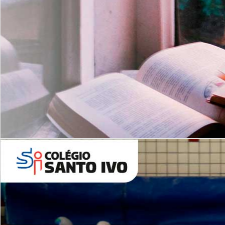
Com imersão Bilingue - Anos
Finais
6º AO 9º ANO FUNDAMENTAL
I
nglês: Turmas Reduzidas
(Proficiência)
Leituras Literárias
ALUNOS NOVOS
Entre em Contato
Agende uma Visita