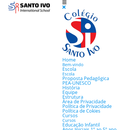
Home
Bem-vindo
Escola
Escola
Proposta Pedagógica
PEA-UNESCO
História
Equipe
Estrutura
Área de Privacidade
Política de Privacidade
Política de Cokies
Cursos
Cursos
Educação Infantil
Anos Iniciais 1º ao 5º ano