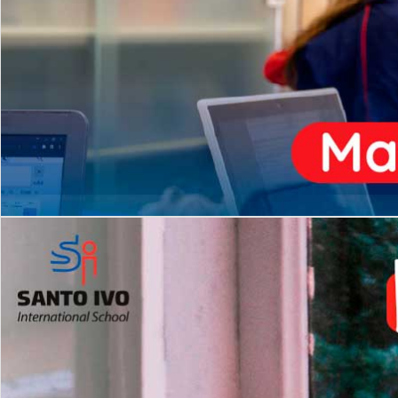
ENSINO
MÉDIO
Opção de H
igh School
Dupla Diplomação
Matrículas Abertas 2026
2º AO 5º ANO FUNDAMENTAL
I
nglês todos os dias
Programas Extracurricular
es