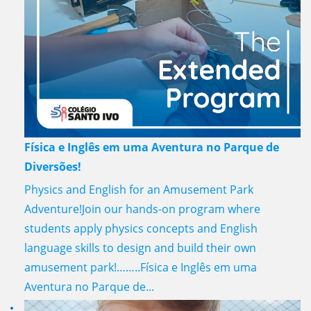
Física e Inglês em uma Aventura no Parque de
Diversões!
Physics and English for an Amusement Park
Adventure!Join our hands-on program where
students apply physics concepts and English
language skills to design and build their own
amusement park!……..Física e Inglês em uma
Aventura no Parque de...