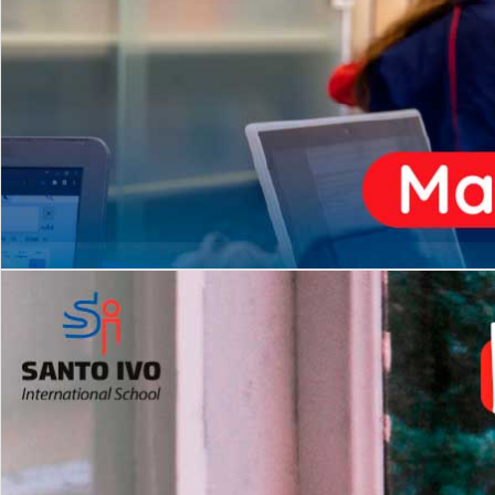
ENSINO
MÉDIO
Opção de H
igh School
Dupla Diplomação
Matrículas Abertas 2026
2º AO 5º ANO FUNDAMENTAL
I
nglês todos os dias
Programas Extracurricular
es