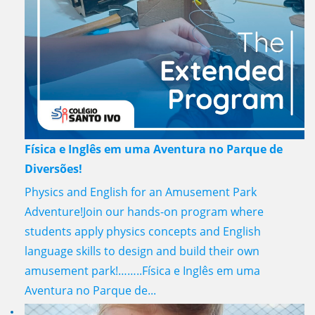
Física e Inglês em uma Aventura no Parque de
Diversões!
Physics and English for an Amusement Park
Adventure!Join our hands-on program where
students apply physics concepts and English
language skills to design and build their own
amusement park!……..Física e Inglês em uma
Aventura no Parque de...