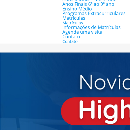
Anos Finais 6º ao 9º ano
Ensino Médio
Programas Extracurriculares
Matrículas
Matrículas
Informações de Matrículas
Agende uma visita
Contato
Contato