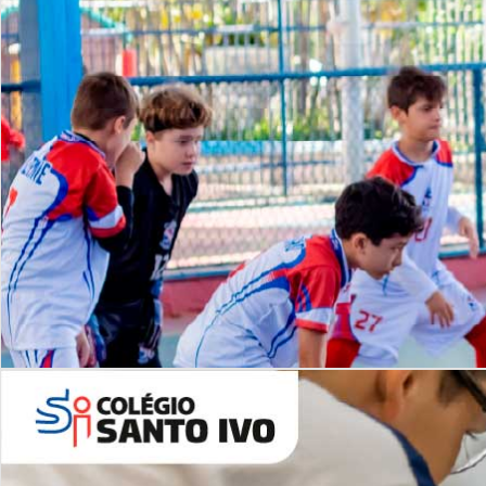
Lista de vídeos
NOSSO
CANAL
Desafios | Saiba mais