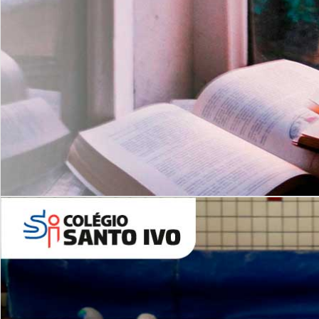
Com imersão Bilingue - Anos
Finais
6º AO 9º ANO FUNDAMENTAL
I
nglês: Turmas Reduzidas
(Proficiência)
Leituras Literárias
ALUNOS NOVOS
Entre em Contato
Agende uma Visita