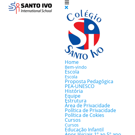
Home
Bem-vindo
Escola
Escola
Proposta Pedagógica
PEA-UNESCO
História
Equipe
Estrutura
Área de Privacidade
Política de Privacidade
Política de Cokies
Cursos
Cursos
Educação Infantil
Anos Iniciais 1º ao 5º ano