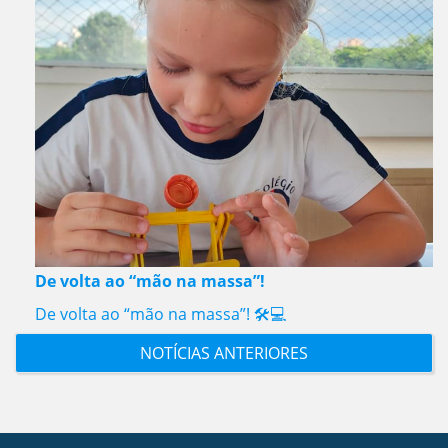
De volta ao “mão na massa”!
De volta ao “mão na massa”! 🛠️💻
NOTÍCIAS ANTERIORES