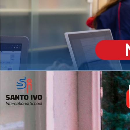
ENSINO
MÉDIO
Opção de H
igh School
Dupla Diplomação
Matrículas Abertas 2026
2º AO 5º ANO FUNDAMENTAL
I
nglês todos os dias
Programas Extracurricular
es