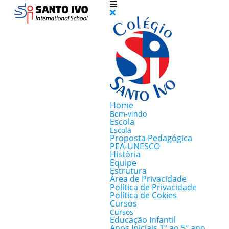
Home
Bem-vindo
Escola
Escola
Proposta Pedagógica
PEA-UNESCO
História
Equipe
Estrutura
Área de Privacidade
Política de Privacidade
Política de Cokies
Cursos
Cursos
Educação Infantil
Anos Iniciais 1º ao 5º ano