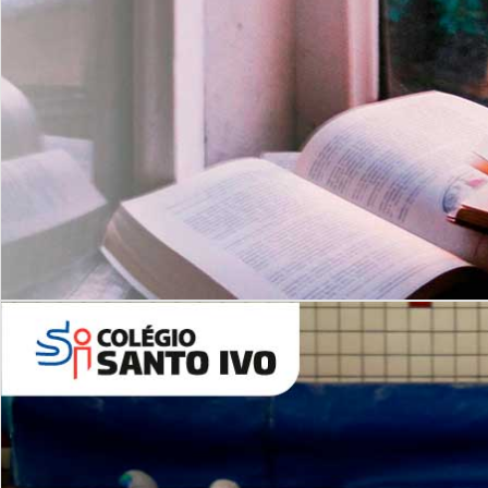
Com imersão Bilingue - Anos
Finais
6º AO 9º ANO FUNDAMENTAL
I
nglês: Turmas Reduzidas
(Proficiência)
Leituras Literárias
ALUNOS NOVOS
Entre em Contato
Agende uma Visita