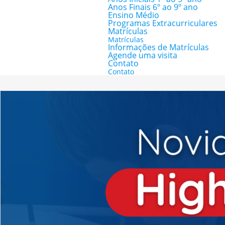
Anos Finais 6º ao 9º ano
Ensino Médio
Programas Extracurriculares
Matrículas
Matrículas
Informações de Matrículas
Agende uma visita
Contato
Contato