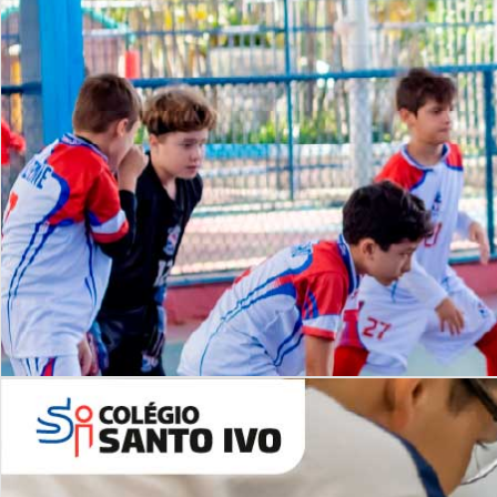
Lista de vídeos
NOSSO
CANAL
Desafios | Saiba mais