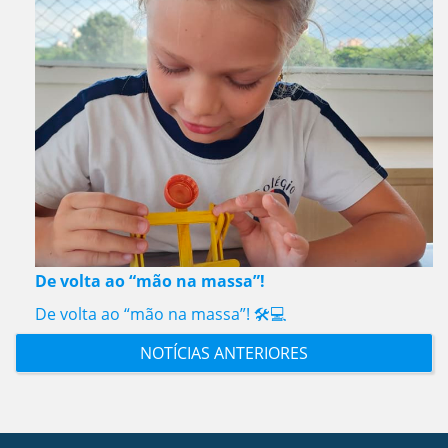
De volta ao “mão na massa”!
De volta ao “mão na massa”! 🛠️💻
NOTÍCIAS ANTERIORES