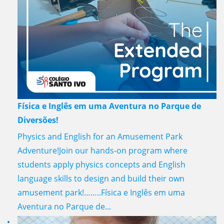
Física e Inglês em uma Aventura no Parque de
Diversões!
Physics and English for an Amusement Park
Adventure!Join our hands-on program where
students apply physics concepts and English
language skills to design and build their own
amusement park!……..Física e Inglês em uma
Aventura no Parque de...