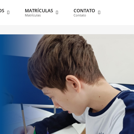
OS
MATRÍCULAS
CONTATO
Matrículas
Contato