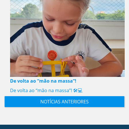
De volta ao “mão na massa”!
De volta ao “mão na massa”! 🛠️💻
NOTÍCIAS ANTERIORES