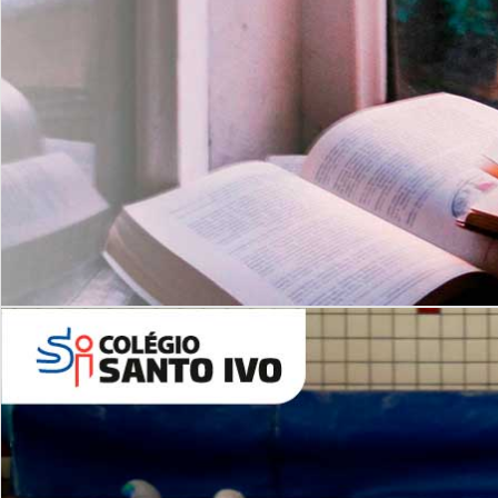
Com imersão Bilingue - Anos
Finais
6º AO 9º ANO FUNDAMENTAL
I
nglês: Turmas Reduzidas
(Proficiência)
Leituras Literárias
ALUNOS NOVOS
Entre em Contato
Agende uma Visita