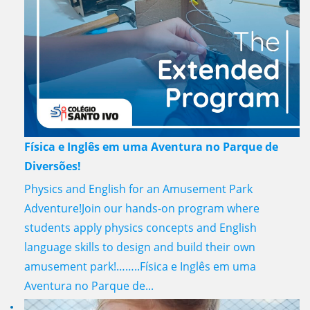
Física e Inglês em uma Aventura no Parque de
Diversões!
Physics and English for an Amusement Park
Adventure!Join our hands-on program where
students apply physics concepts and English
language skills to design and build their own
amusement park!……..Física e Inglês em uma
Aventura no Parque de...