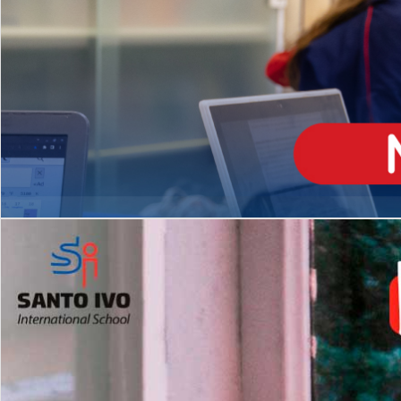
ENSINO
MÉDIO
Opção de H
igh School
Dupla Diplomação
Matrículas Abertas 2026
2º AO 5º ANO FUNDAMENTAL
I
nglês todos os dias
Programas Extracurricular
es