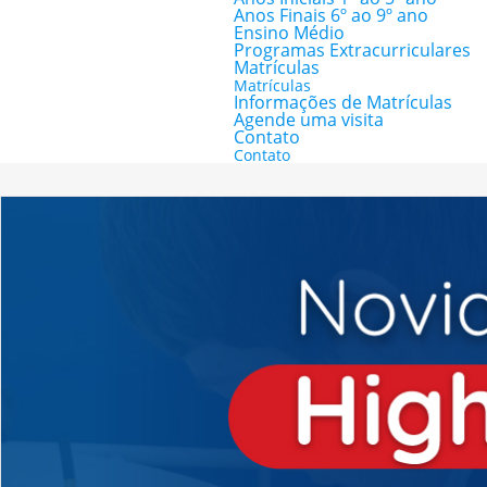
Anos Finais 6º ao 9º ano
Ensino Médio
Programas Extracurriculares
Matrículas
Matrículas
Informações de Matrículas
Agende uma visita
Contato
Contato