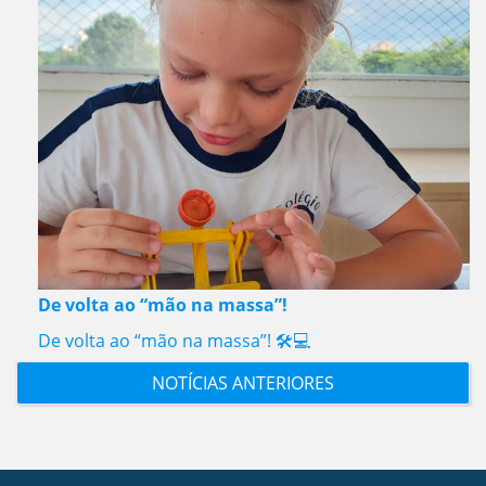
De volta ao “mão na massa”!
De volta ao “mão na massa”! 🛠️💻
NOTÍCIAS ANTERIORES