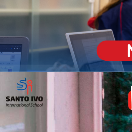
ENSINO
MÉDIO
Opção de H
igh School
Dupla Diplomação
Matrículas Abertas 2026
2º AO 5º ANO FUNDAMENTAL
I
nglês todos os dias
Programas Extracurricular
es