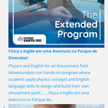
Física e Inglês em uma Aventura no Parque de
Diversões!
Physics and English for an Amusement Park
Adventure!Join our hands-on program where
students apply physics concepts and English
language skills to design and build their own
amusement park!……..Física e Inglês em uma
Aventura no Parque de...