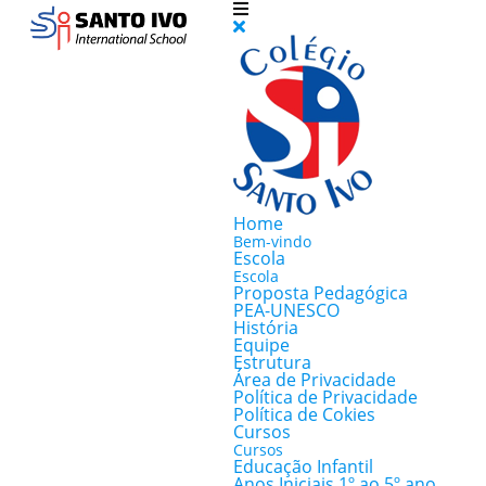
Home
Bem-vindo
Escola
Escola
Proposta Pedagógica
PEA-UNESCO
História
Equipe
Estrutura
Área de Privacidade
Política de Privacidade
Política de Cokies
Cursos
Cursos
Educação Infantil
Anos Iniciais 1º ao 5º ano