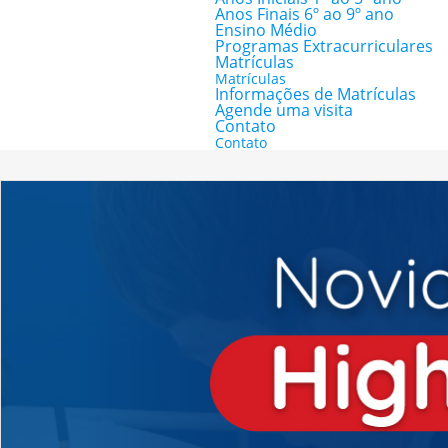
Anos Finais 6º ao 9º ano
Ensino Médio
Programas Extracurriculares
Matrículas
Matrículas
Informações de Matrículas
Agende uma visita
Contato
Contato