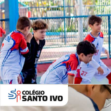
Lista de vídeos
NOSSO
CANAL
Desafios | Saiba mais