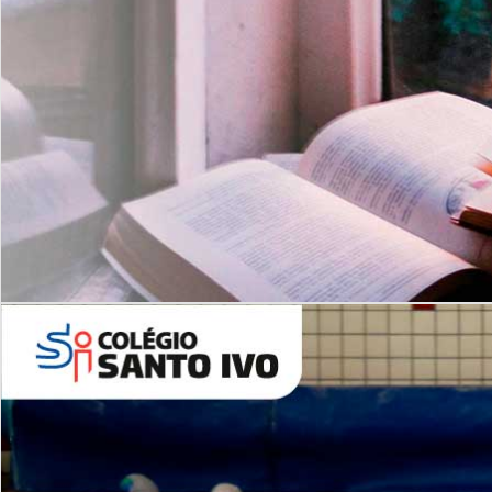
Com imersão Bilingue - Anos
Finais
6º AO 9º ANO FUNDAMENTAL
I
nglês: Turmas Reduzidas
(Proficiência)
Leituras Literárias
ALUNOS NOVOS
Entre em Contato
Agende uma Visita