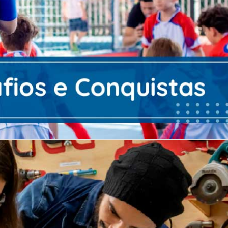
istou o vice-campeonato no Torneio
olégio Bandeirantes! Parabéns aos nossos
..