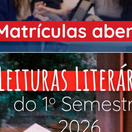
Programas Extracurricular
es
Com imersão Bilingue - Anos
Finais
NOSSO
CANAL