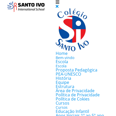
Home
Bem-vindo
Escola
Escola
Proposta Pedagógica
PEA-UNESCO
História
Equipe
Estrutura
Área de Privacidade
Política de Privacidade
Política de Cokies
Cursos
Cursos
Educação Infantil
Anos Iniciais 1º ao 5º ano