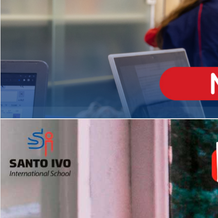
ENSINO
MÉDIO
Opção de H
igh School
Dupla Diplomação
Matrículas Abertas 2026
2º AO 5º ANO FUNDAMENTAL
I
nglês todos os dias
Programas Extracurricular
es