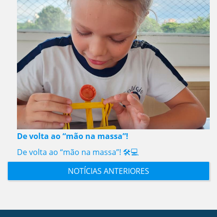
De volta ao “mão na massa”!
De volta ao “mão na massa”! 🛠️💻
NOTÍCIAS ANTERIORES