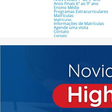
Anos Finais 6º ao 9º ano
Ensino Médio
Programas Extracurriculares
Matrículas
Matrículas
Informações de Matrículas
Agende uma visita
Contato
Contato