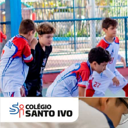
Lista de vídeos
NOSSO
CANAL
Desafios | Saiba mais