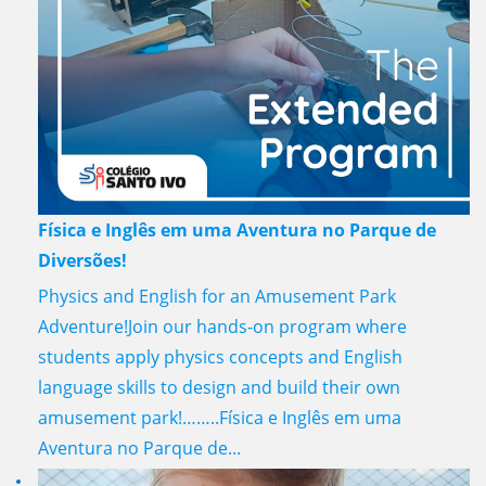
Física e Inglês em uma Aventura no Parque de
Diversões!
Physics and English for an Amusement Park
Adventure!Join our hands-on program where
students apply physics concepts and English
language skills to design and build their own
amusement park!……..Física e Inglês em uma
Aventura no Parque de...