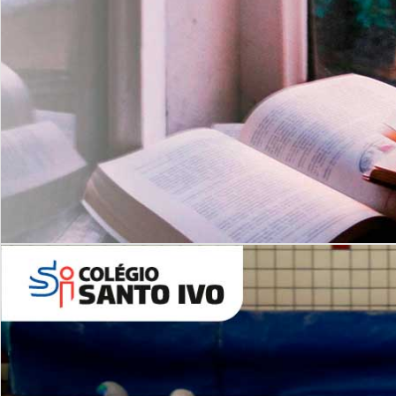
Com imersão Bilingue - Anos
Finais
6º AO 9º ANO FUNDAMENTAL
I
nglês: Turmas Reduzidas
(Proficiência)
Leituras Literárias
ALUNOS NOVOS
Entre em Contato
Agende uma Visita