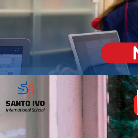
ENSINO
MÉDIO
Opção de H
igh School
Dupla Diplomação
Matrículas Abertas 2026
2º AO 5º ANO FUNDAMENTAL
I
nglês todos os dias
Programas Extracurricular
es