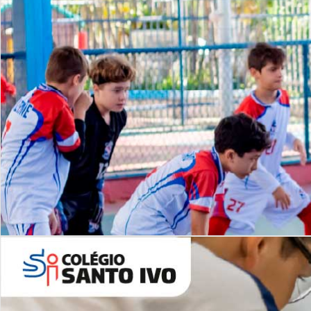
Lista de vídeos
NOSSO
CANAL
Desafios | Saiba mais