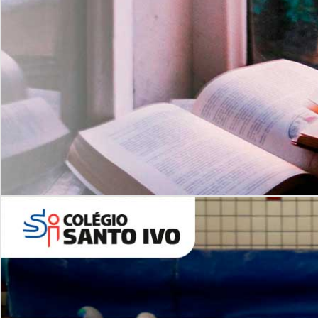
Com imersão Bilingue - Anos
Finais
6º AO 9º ANO FUNDAMENTAL
I
nglês: Turmas Reduzidas
(Proficiência)
Leituras Literárias
ALUNOS NOVOS
Entre em Contato
Agende uma Visita