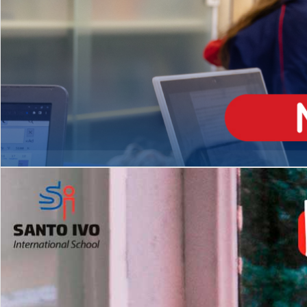
ENSINO
MÉDIO
Opção de H
igh School
Dupla Diplomação
Matrículas Abertas 2026
2º AO 5º ANO FUNDAMENTAL
I
nglês todos os dias
Programas Extracurricular
es