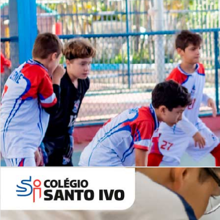
Lista de vídeos
NOSSO
CANAL
Desafios | Saiba mais