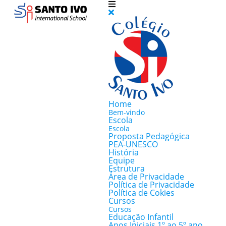
Home
Bem-vindo
Escola
Escola
Proposta Pedagógica
PEA-UNESCO
História
Equipe
Estrutura
Área de Privacidade
Política de Privacidade
Política de Cokies
Cursos
Cursos
Educação Infantil
Anos Iniciais 1º ao 5º ano