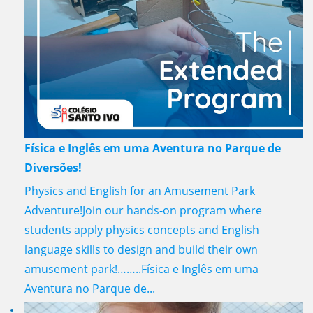
Física e Inglês em uma Aventura no Parque de
Diversões!
Physics and English for an Amusement Park
Adventure!Join our hands-on program where
students apply physics concepts and English
language skills to design and build their own
amusement park!……..Física e Inglês em uma
Aventura no Parque de...