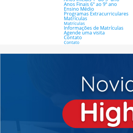
Anos Finais 6º ao 9º ano
Ensino Médio
Programas Extracurriculares
Matrículas
Matrículas
Informações de Matrículas
Agende uma visita
Contato
Contato