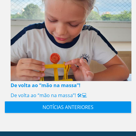
De volta ao “mão na massa”!
De volta ao “mão na massa”! 🛠️💻
NOTÍCIAS ANTERIORES