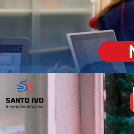
ENSINO
MÉDIO
Opção de H
igh School
Dupla Diplomação
Matrículas Abertas 2026
2º AO 5º ANO FUNDAMENTAL
I
nglês todos os dias
Programas Extracurricular
es