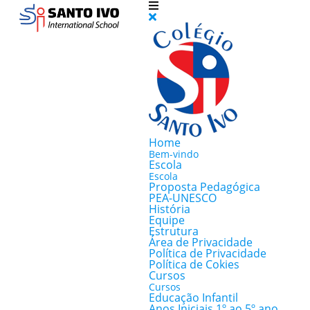
Home
Bem-vindo
Escola
Escola
Proposta Pedagógica
PEA-UNESCO
História
Equipe
Estrutura
Área de Privacidade
Política de Privacidade
Política de Cokies
Cursos
Cursos
Educação Infantil
Anos Iniciais 1º ao 5º ano