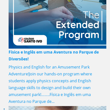
Física e Inglês em uma Aventura no Parque de
Diversões!
Physics and English for an Amusement Park
Adventure!Join our hands-on program where
students apply physics concepts and English
language skills to design and build their own
amusement park!……..Física e Inglês em uma
Aventura no Parque de...