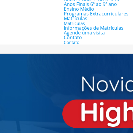
Anos Finais 6º ao 9º ano
Ensino Médio
Programas Extracurriculares
Matrículas
Matrículas
Informações de Matrículas
Agende uma visita
Contato
Contato