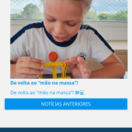
De volta ao “mão na massa”!
De volta ao “mão na massa”! 🛠️💻
NOTÍCIAS ANTERIORES