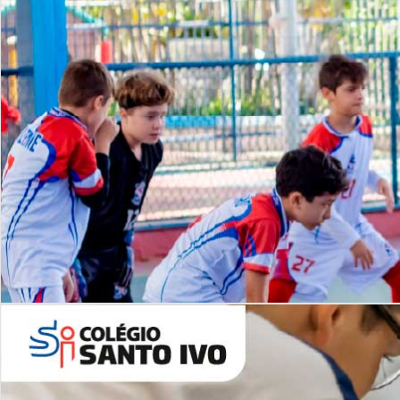
Lista de vídeos
NOSSO
CANAL
Desafios | Saiba mais