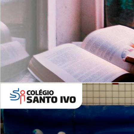
Com imersão Bilingue - Anos
Finais
6º AO 9º ANO FUNDAMENTAL
I
nglês: Turmas Reduzidas
(Proficiência)
Leituras Literárias
ALUNOS NOVOS
Entre em Contato
Agende uma Visita