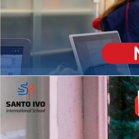
ENSINO
MÉDIO
Opção de H
igh School
Dupla Diplomação
Matrículas Abertas 2026
2º AO 5º ANO FUNDAMENTAL
I
nglês todos os dias
Programas Extracurricular
es