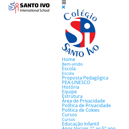
Home
Bem-vindo
Escola
Escola
Proposta Pedagógica
PEA-UNESCO
História
Equipe
Estrutura
Área de Privacidade
Política de Privacidade
Política de Cokies
Cursos
Cursos
Educação Infantil
Anos Iniciais 1º ao 5º ano