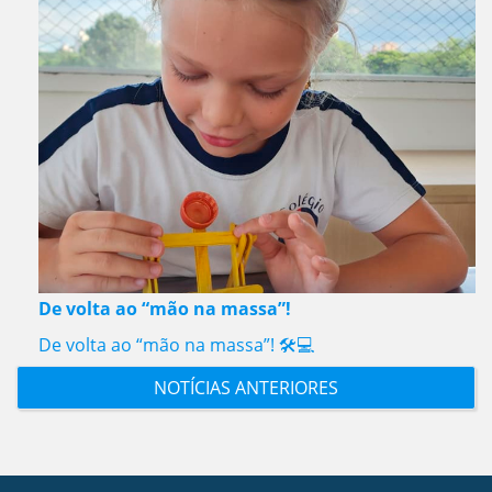
De volta ao “mão na massa”!
De volta ao “mão na massa”! 🛠️💻
NOTÍCIAS ANTERIORES