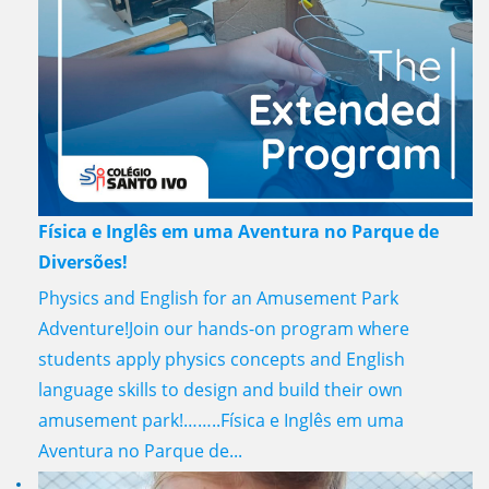
Física e Inglês em uma Aventura no Parque de
Diversões!
Physics and English for an Amusement Park
Adventure!Join our hands-on program where
students apply physics concepts and English
language skills to design and build their own
amusement park!……..Física e Inglês em uma
Aventura no Parque de...