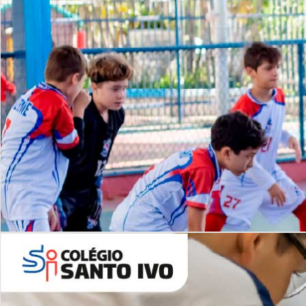
Lista de vídeos
NOSSO
CANAL
Desafios | Saiba mais