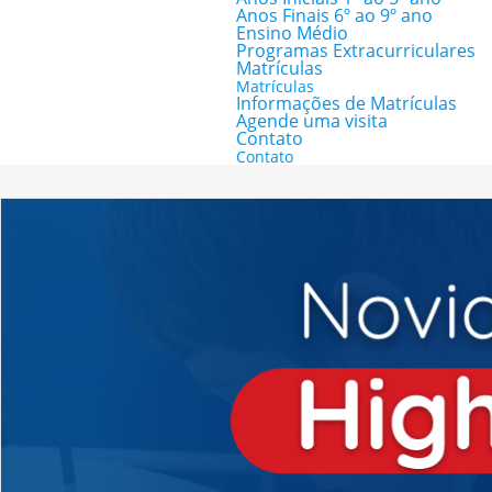
Anos Finais 6º ao 9º ano
Ensino Médio
Programas Extracurriculares
Matrículas
Matrículas
Informações de Matrículas
Agende uma visita
Contato
Contato