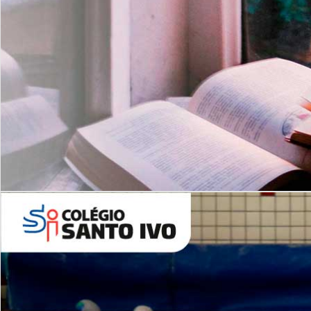
Com imersão Bilingue - Anos
Finais
6º AO 9º ANO FUNDAMENTAL
I
nglês: Turmas Reduzidas
(Proficiência)
Leituras Literárias
ALUNOS NOVOS
Entre em Contato
Agende uma Visita