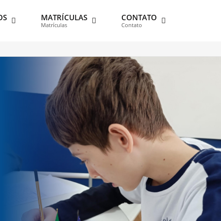
OS
MATRÍCULAS
CONTATO
Matrículas
Contato