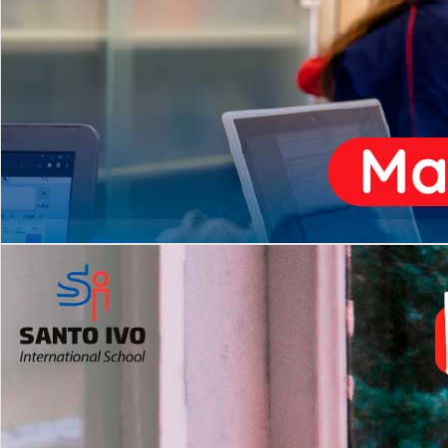
ENSINO
MÉDIO
Opção de H
igh School
Dupla Diplomação
Matrículas Abertas 2026
2º AO 5º ANO FUNDAMENTAL
I
nglês todos os dias
Programas Extracurricular
es