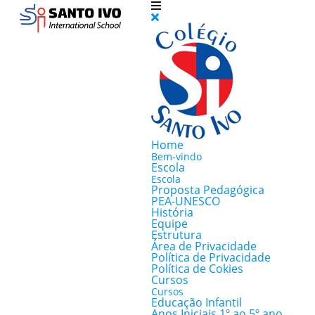
Home
Bem-vindo
Escola
Escola
Proposta Pedagógica
PEA-UNESCO
História
Equipe
Estrutura
Área de Privacidade
Política de Privacidade
Política de Cokies
Cursos
Cursos
Educação Infantil
Anos Iniciais 1º ao 5º ano