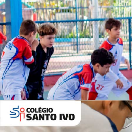
Lista de vídeos
NOSSO
CANAL
Desafios | Saiba mais