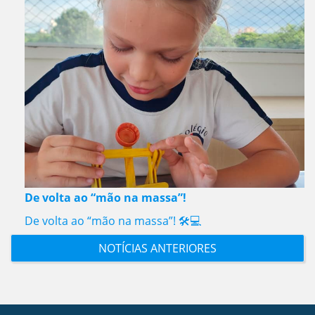
De volta ao “mão na massa”!
De volta ao “mão na massa”! 🛠️💻
NOTÍCIAS ANTERIORES