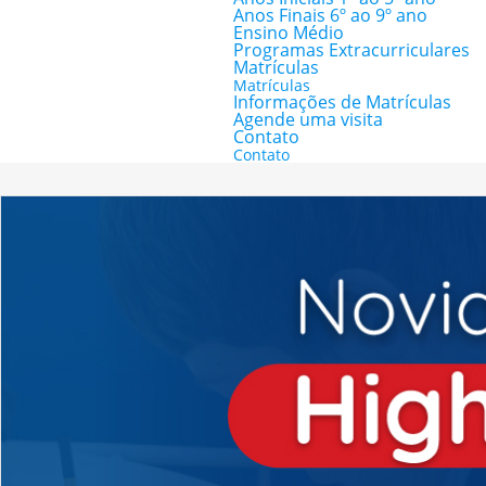
Anos Finais 6º ao 9º ano
Ensino Médio
Programas Extracurriculares
Matrículas
Matrículas
Informações de Matrículas
Agende uma visita
Contato
Contato