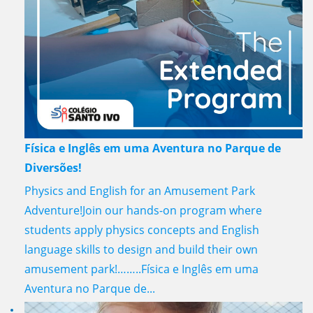
Física e Inglês em uma Aventura no Parque de
Diversões!
Physics and English for an Amusement Park
Adventure!Join our hands-on program where
students apply physics concepts and English
language skills to design and build their own
amusement park!……..Física e Inglês em uma
Aventura no Parque de...