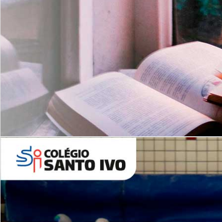
Com imersão Bilingue - Anos
Finais
6º AO 9º ANO FUNDAMENTAL
I
nglês: Turmas Reduzidas
(Proficiência)
Leituras Literárias
ALUNOS NOVOS
Entre em Contato
Agende uma Visita