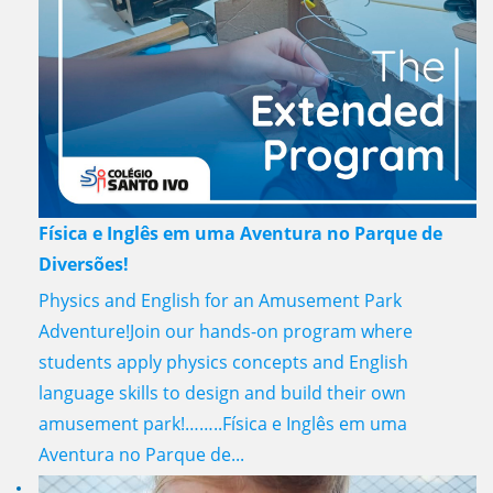
Física e Inglês em uma Aventura no Parque de
Diversões!
Physics and English for an Amusement Park
Adventure!Join our hands-on program where
students apply physics concepts and English
language skills to design and build their own
amusement park!……..Física e Inglês em uma
Aventura no Parque de...