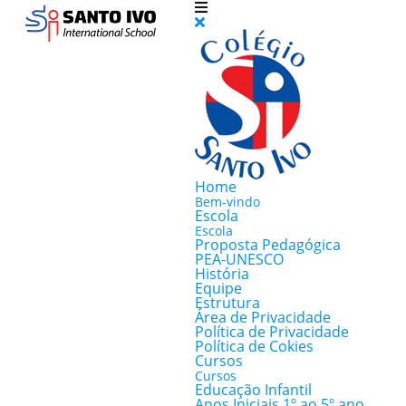
Home
Bem-vindo
Escola
Escola
Proposta Pedagógica
PEA-UNESCO
História
Equipe
Estrutura
Área de Privacidade
Política de Privacidade
Política de Cokies
Cursos
Cursos
Educação Infantil
Anos Iniciais 1º ao 5º ano