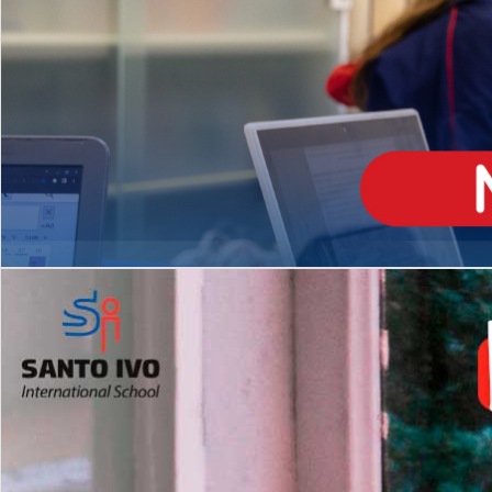
ENSINO
MÉDIO
Opção de H
igh School
Dupla Diplomação
Matrículas Abertas 2026
2º AO 5º ANO FUNDAMENTAL
I
nglês todos os dias
Programas Extracurricular
es