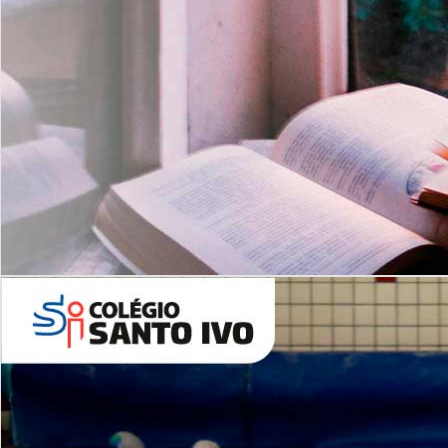
Com imersão Bilingue - Anos
Finais
6º AO 9º ANO FUNDAMENTAL
I
nglês: Turmas Reduzidas
(Proficiência)
Leituras Literárias
ALUNOS NOVOS
Entre em Contato
Agende uma Visita