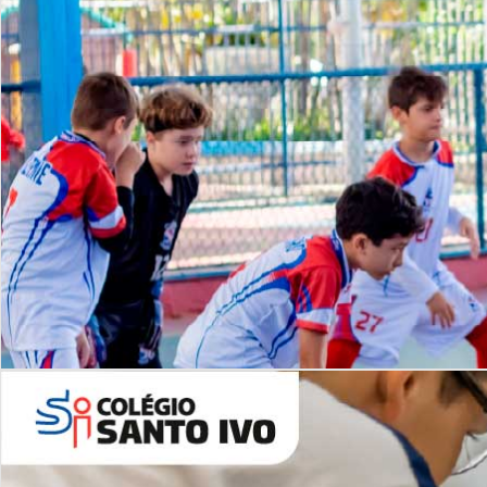
Lista de vídeos
NOSSO
CANAL
Desafios | Saiba mais