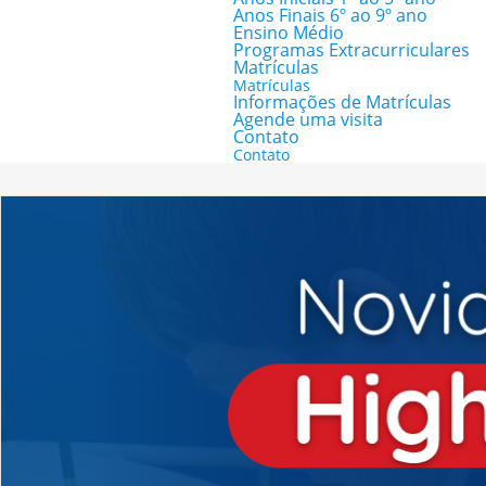
Anos Finais 6º ao 9º ano
Ensino Médio
Programas Extracurriculares
Matrículas
Matrículas
Informações de Matrículas
Agende uma visita
Contato
Contato