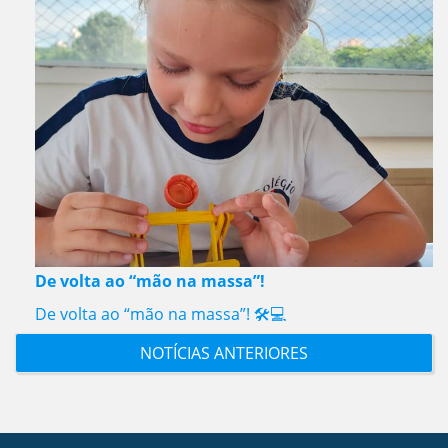
De volta ao “mão na massa”!
De volta ao “mão na massa”! 🛠️💻
NOTÍCIAS ANTERIORES