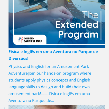
Física e Inglês em uma Aventura no Parque de
Diversões!
Physics and English for an Amusement Park
Adventure!Join our hands-on program where
students apply physics concepts and English
language skills to design and build their own
amusement park!……..Física e Inglês em uma
Aventura no Parque de...