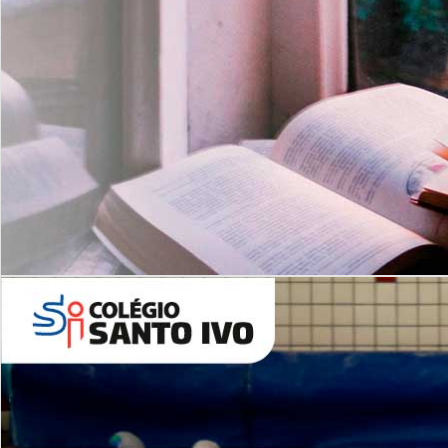
Com imersão Bilingue - Anos
Finais
6º AO 9º ANO FUNDAMENTAL
I
nglês: Turmas Reduzidas
(Proficiência)
Leituras Literárias
ALUNOS NOVOS
Entre em Contato
Agende uma Visita