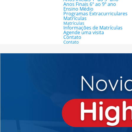
Anos Finais 6º ao 9º ano
Ensino Médio
Programas Extracurriculares
Matrículas
Matrículas
Informações de Matrículas
Agende uma visita
Contato
Contato