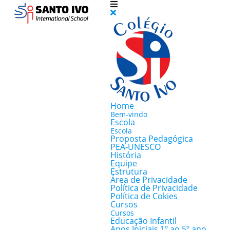
Home
Bem-vindo
Escola
Escola
Proposta Pedagógica
PEA-UNESCO
História
Equipe
Estrutura
Área de Privacidade
Política de Privacidade
Política de Cokies
Cursos
Cursos
Educação Infantil
Anos Iniciais 1º ao 5º ano