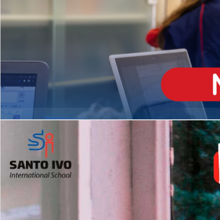
ENSINO
MÉDIO
Opção de H
igh School
Dupla Diplomação
Matrículas Abertas 2026
2º AO 5º ANO FUNDAMENTAL
I
nglês todos os dias
Programas Extracurricular
es