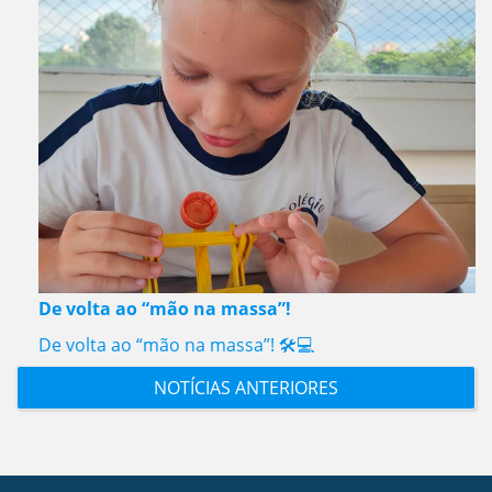
De volta ao “mão na massa”!
De volta ao “mão na massa”! 🛠️💻
NOTÍCIAS ANTERIORES