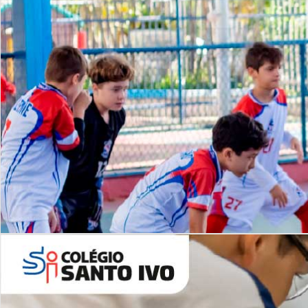
Lista de vídeos
NOSSO
CANAL
Desafios | Saiba mais