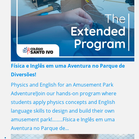
Física e Inglês em uma Aventura no Parque de
Diversões!
Physics and English for an Amusement Park
Adventure!Join our hands-on program where
students apply physics concepts and English
language skills to design and build their own
amusement park!……..Física e Inglês em uma
Aventura no Parque de...