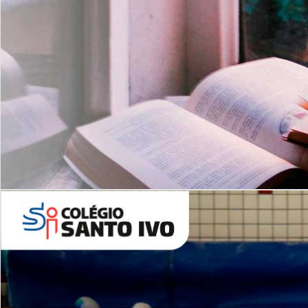
Com imersão Bilingue - Anos
Finais
6º AO 9º ANO FUNDAMENTAL
I
nglês: Turmas Reduzidas
(Proficiência)
Leituras Literárias
ALUNOS NOVOS
Entre em Contato
Agende uma Visita