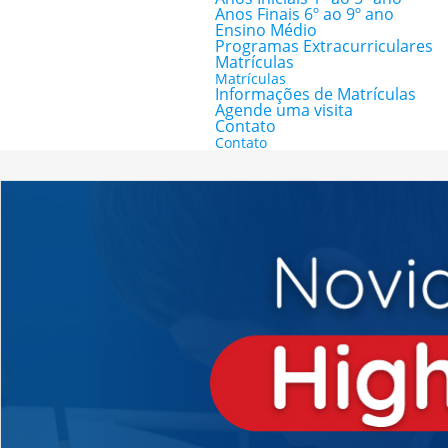
Anos Finais 6º ao 9º ano
Ensino Médio
Programas Extracurriculares
Matrículas
Matrículas
Informações de Matrículas
Agende uma visita
Contato
Contato