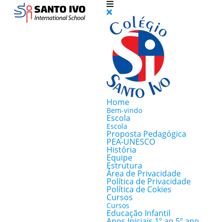
Home
Bem-vindo
Escola
Escola
Proposta Pedagógica
PEA-UNESCO
História
Equipe
Estrutura
Área de Privacidade
Política de Privacidade
Política de Cokies
Cursos
Cursos
Educação Infantil
Anos Iniciais 1º ao 5º ano