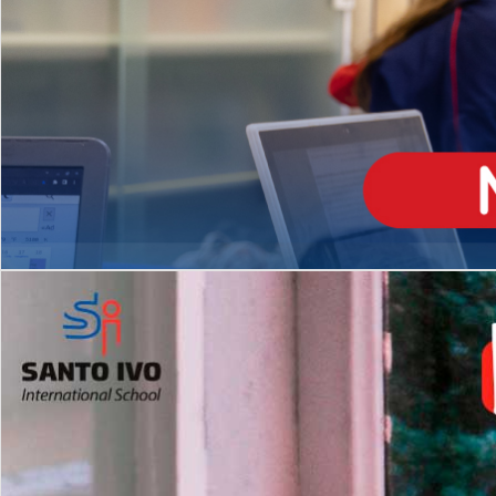
ENSINO
MÉDIO
Opção de H
igh School
Dupla Diplomação
Matrículas Abertas 2026
2º AO 5º ANO FUNDAMENTAL
I
nglês todos os dias
Programas Extracurricular
es