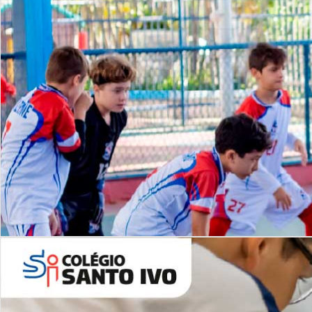
Lista de vídeos
NOSSO
CANAL
Desafios | Saiba mais