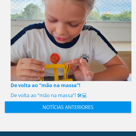
De volta ao “mão na massa”!
De volta ao “mão na massa”! 🛠️💻
NOTÍCIAS ANTERIORES