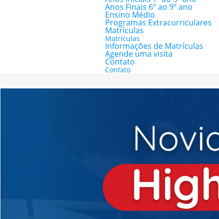
Anos Finais 6º ao 9º ano
Ensino Médio
Programas Extracurriculares
Matrículas
Matrículas
Informações de Matrículas
Agende uma visita
Contato
Contato