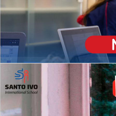
ENSINO
MÉDIO
Opção de H
igh School
Dupla Diplomação
Matrículas Abertas 2026
2º AO 5º ANO FUNDAMENTAL
I
nglês todos os dias
Programas Extracurricular
es