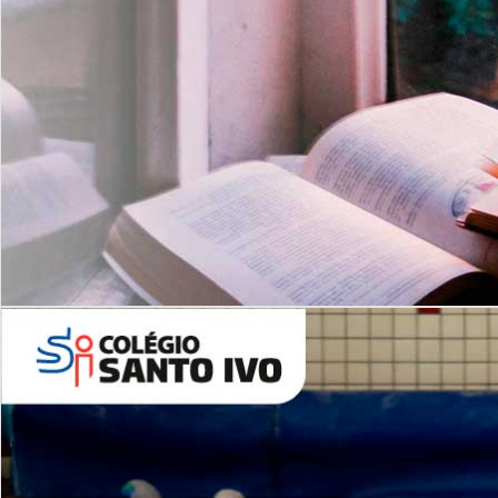
Com imersão Bilingue - Anos
Finais
6º AO 9º ANO FUNDAMENTAL
I
nglês: Turmas Reduzidas
(Proficiência)
Leituras Literárias
ALUNOS NOVOS
Entre em Contato
Agende uma Visita