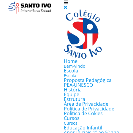
Home
Bem-vindo
Escola
Escola
Proposta Pedagógica
PEA-UNESCO
História
Equipe
Estrutura
Área de Privacidade
Política de Privacidade
Política de Cokies
Cursos
Cursos
Educação Infantil
Anos Iniciais 1º ao 5º ano