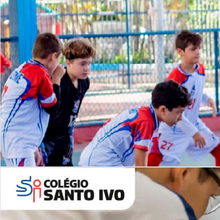
Lista de vídeos
NOSSO
CANAL
Desafios | Saiba mais