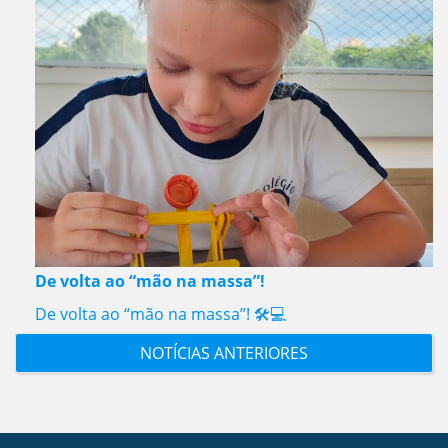
De volta ao “mão na massa”!
De volta ao “mão na massa”! 🛠️💻
NOTÍCIAS ANTERIORES