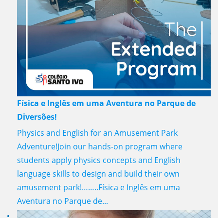
Física e Inglês em uma Aventura no Parque de
Diversões!
Physics and English for an Amusement Park
Adventure!Join our hands-on program where
students apply physics concepts and English
language skills to design and build their own
amusement park!……..Física e Inglês em uma
Aventura no Parque de...