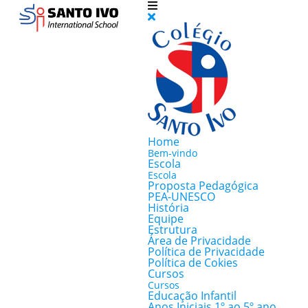
Home
Bem-vindo
Escola
Escola
Proposta Pedagógica
PEA-UNESCO
História
Equipe
Estrutura
Área de Privacidade
Política de Privacidade
Política de Cokies
Cursos
Cursos
Educação Infantil
Anos Iniciais 1º ao 5º ano