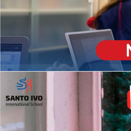
ENSINO
MÉDIO
Opção de H
igh School
Dupla Diplomação
Matrículas Abertas 2026
2º AO 5º ANO FUNDAMENTAL
I
nglês todos os dias
Programas Extracurricular
es