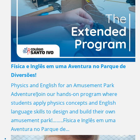
Física e Inglês em uma Aventura no Parque de
Diversões!
Physics and English for an Amusement Park
Adventure!Join our hands-on program where
students apply physics concepts and English
language skills to design and build their own
amusement park!……..Física e Inglês em uma
Aventura no Parque de...