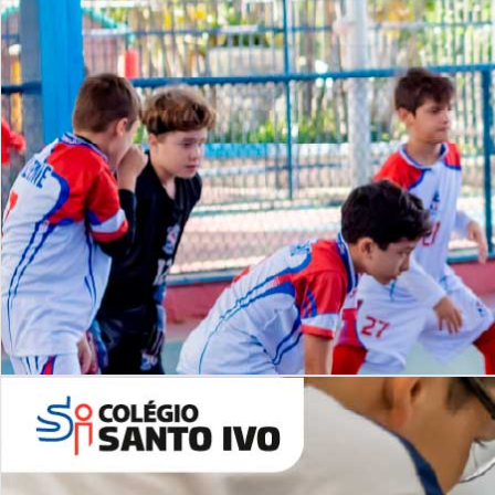
Lista de vídeos
NOSSO
CANAL
Desafios | Saiba mais