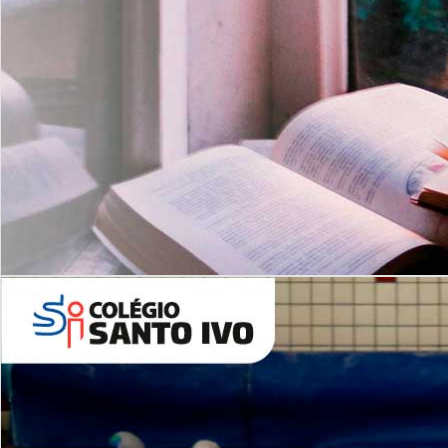
Com imersão Bilingue - Anos
Finais
6º AO 9º ANO FUNDAMENTAL
I
nglês: Turmas Reduzidas
(Proficiência)
Leituras Literárias
ALUNOS NOVOS
Entre em Contato
Agende uma Visita