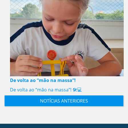
De volta ao “mão na massa”!
De volta ao “mão na massa”! 🛠️💻
NOTÍCIAS ANTERIORES