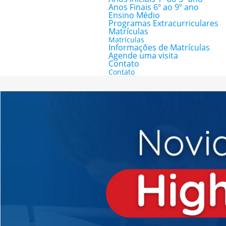
Anos Finais 6º ao 9º ano
Ensino Médio
Programas Extracurriculares
Matrículas
Matrículas
Informações de Matrículas
Agende uma visita
Contato
Contato