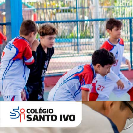
Lista de vídeos
NOSSO
CANAL
Desafios | Saiba mais