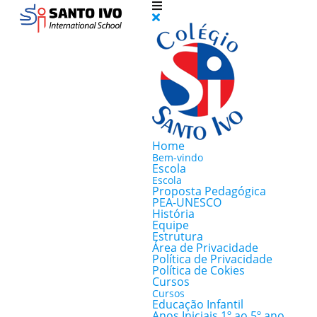
Home
Bem-vindo
Escola
Escola
Proposta Pedagógica
PEA-UNESCO
História
Equipe
Estrutura
Área de Privacidade
Política de Privacidade
Política de Cokies
Cursos
Cursos
Educação Infantil
Anos Iniciais 1º ao 5º ano