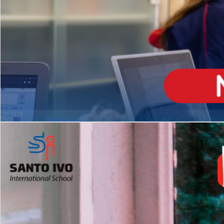
ENSINO
MÉDIO
Opção de H
igh School
Dupla Diplomação
Matrículas Abertas 2026
2º AO 5º ANO FUNDAMENTAL
I
nglês todos os dias
Programas Extracurricular
es