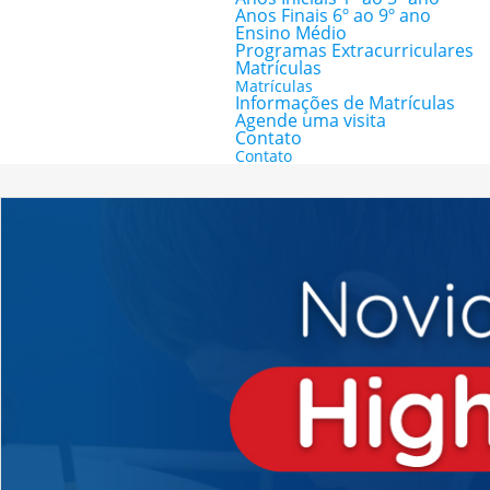
Anos Finais 6º ao 9º ano
Ensino Médio
Programas Extracurriculares
Matrículas
Matrículas
Informações de Matrículas
Agende uma visita
Contato
Contato