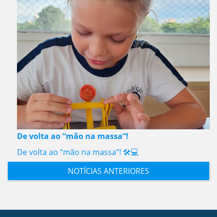
De volta ao “mão na massa”!
De volta ao “mão na massa”! 🛠️💻
NOTÍCIAS ANTERIORES