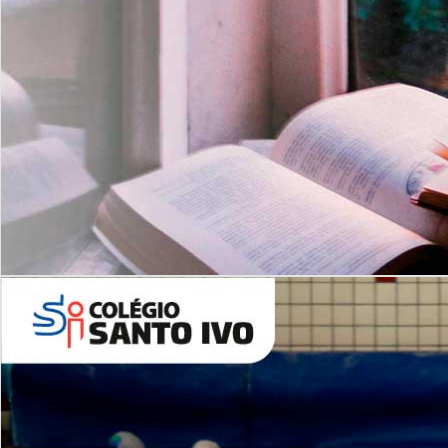
Com imersão Bilingue - Anos
Finais
6º AO 9º ANO FUNDAMENTAL
I
nglês: Turmas Reduzidas
(Proficiência)
Leituras Literárias
ALUNOS NOVOS
Entre em Contato
Agende uma Visita