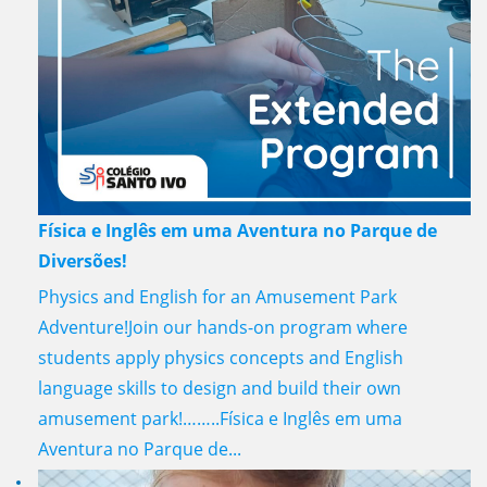
Física e Inglês em uma Aventura no Parque de
Diversões!
Physics and English for an Amusement Park
Adventure!Join our hands-on program where
students apply physics concepts and English
language skills to design and build their own
amusement park!……..Física e Inglês em uma
Aventura no Parque de...