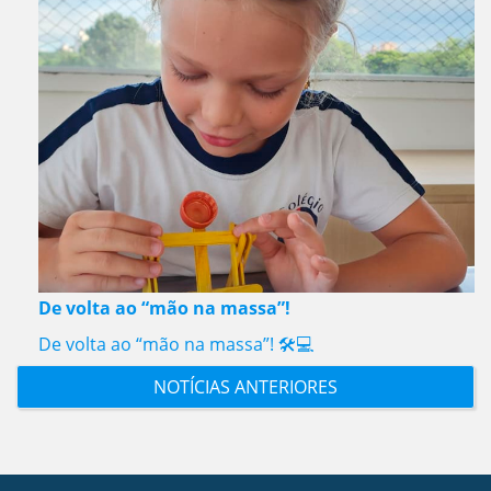
De volta ao “mão na massa”!
De volta ao “mão na massa”! 🛠️💻
NOTÍCIAS ANTERIORES