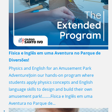
Física e Inglês em uma Aventura no Parque de
Diversões!
Physics and English for an Amusement Park
Adventure!Join our hands-on program where
students apply physics concepts and English
language skills to design and build their own
amusement park!……..Física e Inglês em uma
Aventura no Parque de...