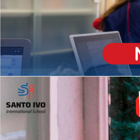
ENSINO
MÉDIO
Opção de H
igh School
Dupla Diplomação
Matrículas Abertas 2026
2º AO 5º ANO FUNDAMENTAL
I
nglês todos os dias
Programas Extracurricular
es