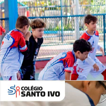
Lista de vídeos
NOSSO
CANAL
Desafios | Saiba mais