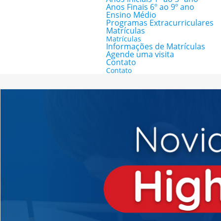
Anos Finais 6º ao 9º ano
Ensino Médio
Programas Extracurriculares
Matrículas
Matrículas
Informações de Matrículas
Agende uma visita
Contato
Contato