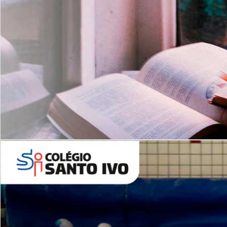
Com imersão Bilingue - Anos
Finais
6º AO 9º ANO FUNDAMENTAL
I
nglês: Turmas Reduzidas
(Proficiência)
Leituras Literárias
ALUNOS NOVOS
Entre em Contato
Agende uma Visita