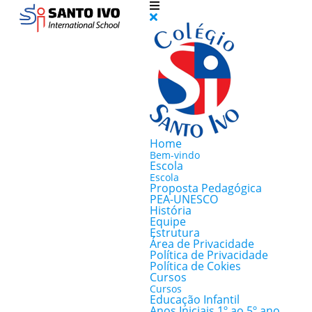
Home
Bem-vindo
Escola
Escola
Proposta Pedagógica
PEA-UNESCO
História
Equipe
Estrutura
Área de Privacidade
Política de Privacidade
Política de Cokies
Cursos
Cursos
Educação Infantil
Anos Iniciais 1º ao 5º ano