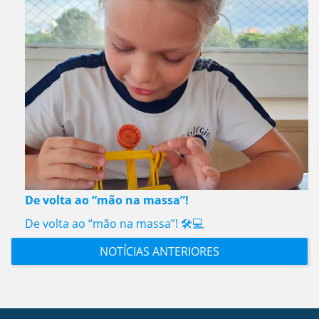
De volta ao “mão na massa”!
De volta ao “mão na massa”! 🛠️💻
NOTÍCIAS ANTERIORES