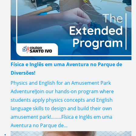
Física e Inglês em uma Aventura no Parque de
Diversões!
Physics and English for an Amusement Park
Adventure!Join our hands-on program where
students apply physics concepts and English
language skills to design and build their own
amusement park!……..Física e Inglês em uma
Aventura no Parque de...