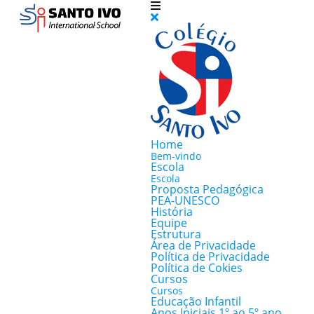
Home
Bem-vindo
Escola
Escola
Proposta Pedagógica
PEA-UNESCO
História
Equipe
Estrutura
Área de Privacidade
Política de Privacidade
Política de Cokies
Cursos
Cursos
Educação Infantil
Anos Iniciais 1º ao 5º ano