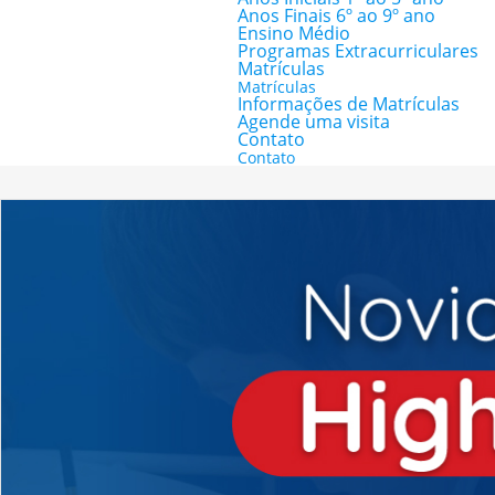
Anos Finais 6º ao 9º ano
Ensino Médio
Programas Extracurriculares
Matrículas
Matrículas
Informações de Matrículas
Agende uma visita
Contato
Contato