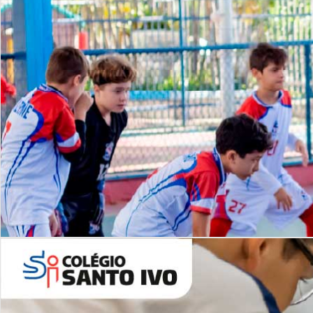
Lista de vídeos
NOSSO
CANAL
Desafios | Saiba mais