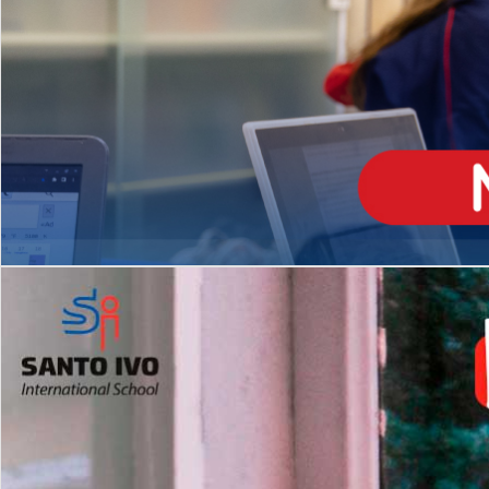
ENSINO
MÉDIO
Opção de H
igh School
Dupla Diplomação
Matrículas Abertas 2026
2º AO 5º ANO FUNDAMENTAL
I
nglês todos os dias
Programas Extracurricular
es