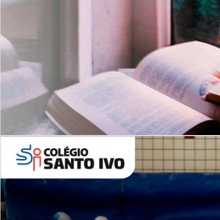
Com imersão Bilingue - Anos
Finais
6º AO 9º ANO FUNDAMENTAL
I
nglês: Turmas Reduzidas
(Proficiência)
Leituras Literárias
ALUNOS NOVOS
Entre em Contato
Agende uma Visita