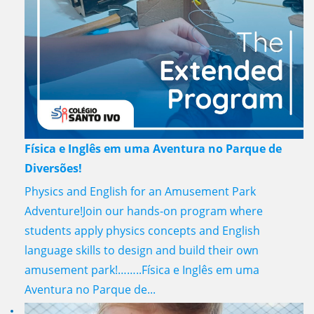
Física e Inglês em uma Aventura no Parque de
Diversões!
Physics and English for an Amusement Park
Adventure!Join our hands-on program where
students apply physics concepts and English
language skills to design and build their own
amusement park!……..Física e Inglês em uma
Aventura no Parque de...