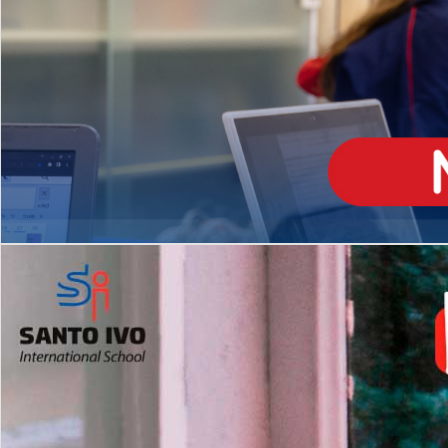
ENSINO
MÉDIO
Opção de H
igh School
Dupla Diplomação
Matrículas Abertas 2026
2º AO 5º ANO FUNDAMENTAL
I
nglês todos os dias
Programas Extracurricular
es