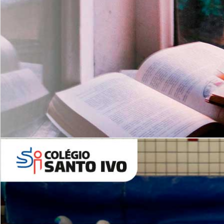
Com imersão Bilingue - Anos
Finais
6º AO 9º ANO FUNDAMENTAL
I
nglês: Turmas Reduzidas
(Proficiência)
Leituras Literárias
ALUNOS NOVOS
Entre em Contato
Agende uma Visita