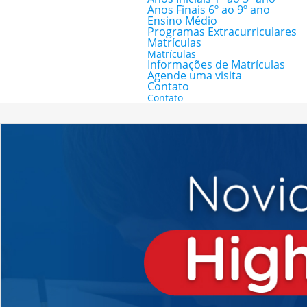
Anos Finais 6º ao 9º ano
Ensino Médio
Programas Extracurriculares
Matrículas
Matrículas
Informações de Matrículas
Agende uma visita
Contato
Contato