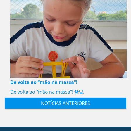
De volta ao “mão na massa”!
De volta ao “mão na massa”! 🛠️💻
NOTÍCIAS ANTERIORES