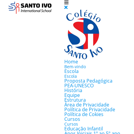
Home
Bem-vindo
Escola
Escola
Proposta Pedagógica
PEA-UNESCO
História
Equipe
Estrutura
Área de Privacidade
Política de Privacidade
Política de Cokies
Cursos
Cursos
Educação Infantil
Anos Iniciais 1º ao 5º ano