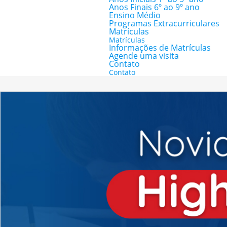
Anos Finais 6º ao 9º ano
Ensino Médio
Programas Extracurriculares
Matrículas
Matrículas
Informações de Matrículas
Agende uma visita
Contato
Contato