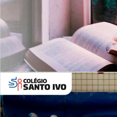
Com imersão Bilingue - Anos
Finais
6º AO 9º ANO FUNDAMENTAL
I
nglês: Turmas Reduzidas
(Proficiência)
Leituras Literárias
ALUNOS NOVOS
Entre em Contato
Agende uma Visita