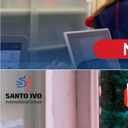
ENSINO
MÉDIO
Opção de H
igh School
Dupla Diplomação
Matrículas Abertas 2026
2º AO 5º ANO FUNDAMENTAL
I
nglês todos os dias
Programas Extracurricular
es