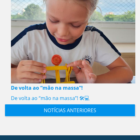
De volta ao “mão na massa”!
De volta ao “mão na massa”! 🛠️💻
NOTÍCIAS ANTERIORES