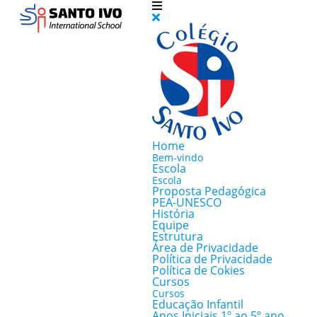
Home
Bem-vindo
Escola
Escola
Proposta Pedagógica
PEA-UNESCO
História
Equipe
Estrutura
Área de Privacidade
Política de Privacidade
Política de Cokies
Cursos
Cursos
Educação Infantil
Anos Iniciais 1º ao 5º ano