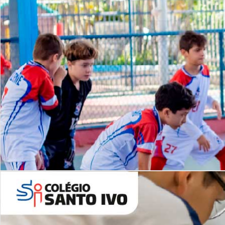
Lista de vídeos
NOSSO
CANAL
Desafios | Saiba mais