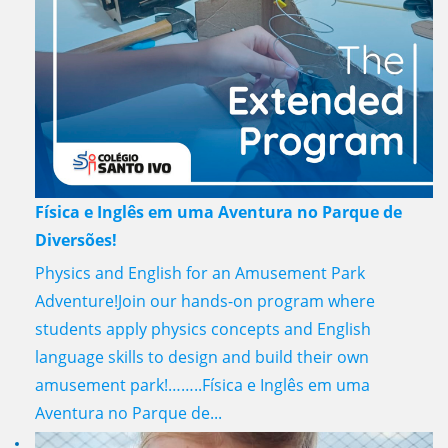
Física e Inglês em uma Aventura no Parque de
Diversões!
Physics and English for an Amusement Park
Adventure!Join our hands-on program where
students apply physics concepts and English
language skills to design and build their own
amusement park!……..Física e Inglês em uma
Aventura no Parque de...