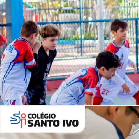
Lista de vídeos
NOSSO
CANAL
Desafios | Saiba mais