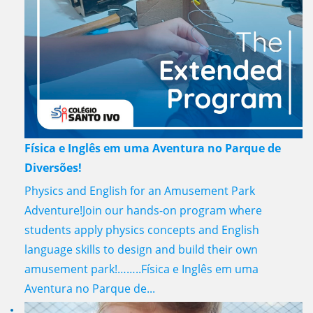
Física e Inglês em uma Aventura no Parque de
Diversões!
Physics and English for an Amusement Park
Adventure!Join our hands-on program where
students apply physics concepts and English
language skills to design and build their own
amusement park!……..Física e Inglês em uma
Aventura no Parque de...