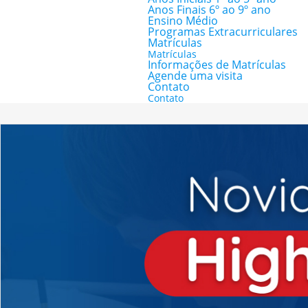
Anos Finais 6º ao 9º ano
Ensino Médio
Programas Extracurriculares
Matrículas
Matrículas
Informações de Matrículas
Agende uma visita
Contato
Contato