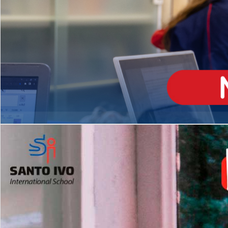
ENSINO
MÉDIO
Opção de H
igh School
Dupla Diplomação
Matrículas Abertas 2026
2º AO 5º ANO FUNDAMENTAL
I
nglês todos os dias
Programas Extracurricular
es