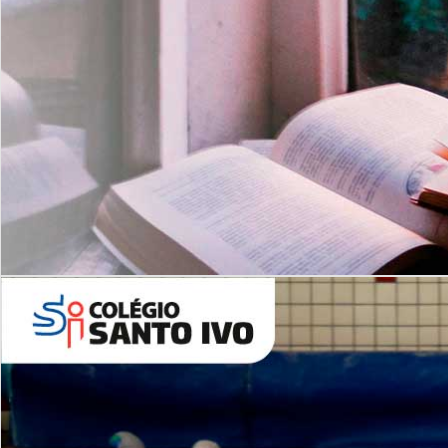
Com imersão Bilingue - Anos
Finais
6º AO 9º ANO FUNDAMENTAL
I
nglês: Turmas Reduzidas
(Proficiência)
Leituras Literárias
ALUNOS NOVOS
Entre em Contato
Agende uma Visita