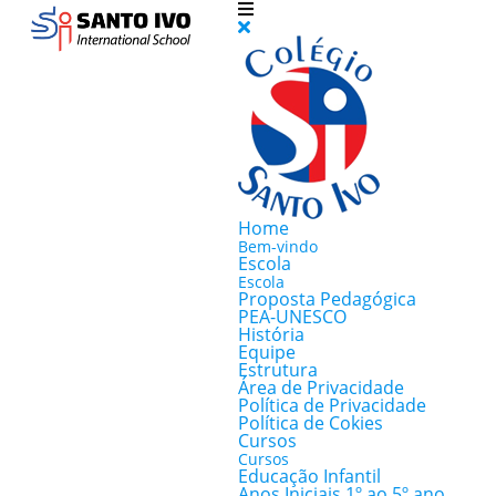
Home
Bem-vindo
Escola
Escola
Proposta Pedagógica
PEA-UNESCO
História
Equipe
Estrutura
Área de Privacidade
Política de Privacidade
Política de Cokies
Cursos
Cursos
Educação Infantil
Anos Iniciais 1º ao 5º ano