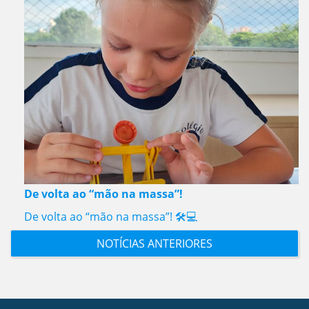
De volta ao “mão na massa”!
De volta ao “mão na massa”! 🛠️💻
NOTÍCIAS ANTERIORES