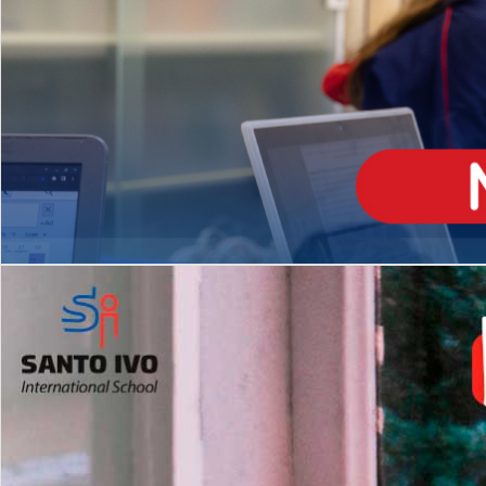
ENSINO
MÉDIO
Opção de H
igh School
Dupla Diplomação
Matrículas Abertas 2026
2º AO 5º ANO FUNDAMENTAL
I
nglês todos os dias
Programas Extracurricular
es