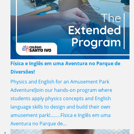
Física e Inglês em uma Aventura no Parque de
Diversões!
Physics and English for an Amusement Park
Adventure!Join our hands-on program where
students apply physics concepts and English
language skills to design and build their own
amusement park!……..Física e Inglês em uma
Aventura no Parque de...