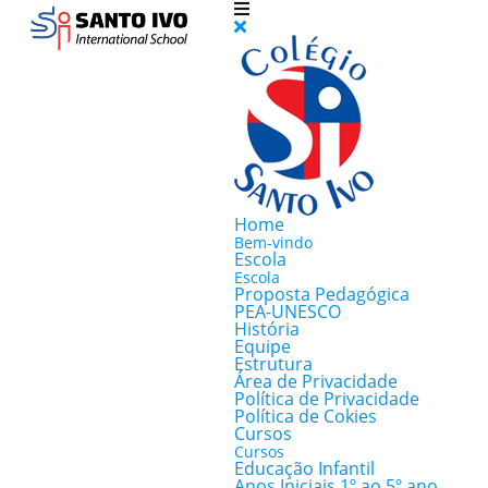
Home
Bem-vindo
Escola
Escola
Proposta Pedagógica
PEA-UNESCO
História
Equipe
Estrutura
Área de Privacidade
Política de Privacidade
Política de Cokies
Cursos
Cursos
Educação Infantil
Anos Iniciais 1º ao 5º ano