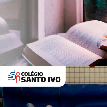
Com imersão Bilingue - Anos
Finais
6º AO 9º ANO FUNDAMENTAL
I
nglês: Turmas Reduzidas
(Proficiência)
Leituras Literárias
ALUNOS NOVOS
Entre em Contato
Agende uma Visita