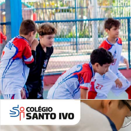
Lista de vídeos
NOSSO
CANAL
Desafios | Saiba mais