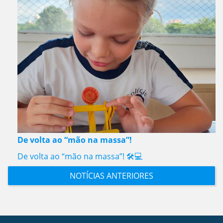
De volta ao “mão na massa”!
De volta ao “mão na massa”! 🛠️💻
NOTÍCIAS ANTERIORES