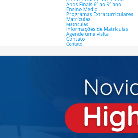
Anos Finais 6º ao 9º ano
Ensino Médio
Programas Extracurriculares
Matrículas
Matrículas
Informações de Matrículas
Agende uma visita
Contato
Contato