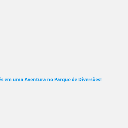
glês em uma Aventura no Parque de Diversões!